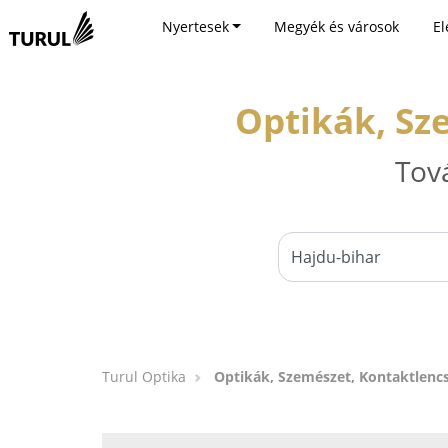
Nyertesek
Megyék és városok
El
Optikák, Sz
Tov
Turul Optika
Optikák, Szemészet, Kontaktlencs