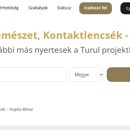
érhetőség
Szabályok
Státusz
Iratkozz fel
E
emészet, Kontaktlencsék -
ábbi más nyertesek a Turul projekt
ék - Hajdú-Bihar