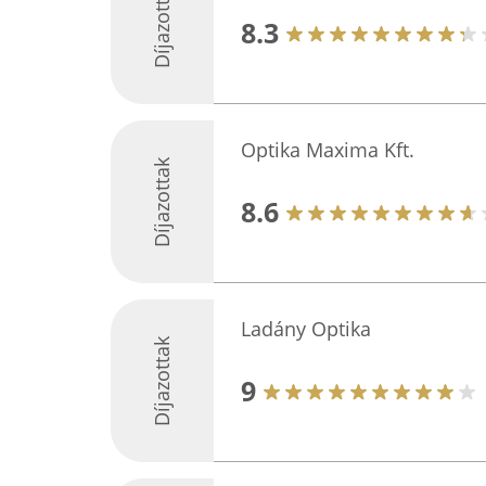
Díjazottak
8.3
Optika Maxima Kft.
Díjazottak
8.6
Ladány Optika
Díjazottak
9