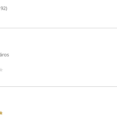
192)
áros