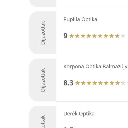
Pupilla Optika
Díjazottak
9
Korpona Optika Balmazújv
Díjazottak
8.3
Derék Optika
Díjazottak