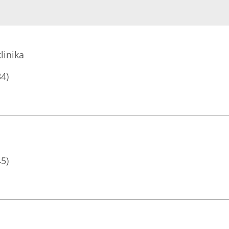
linika
84)
45)