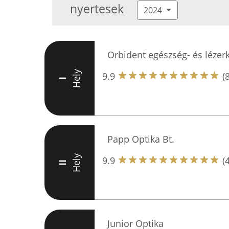
nyertesek
2024
Orbident egészség- és lézerk
Hely
9.9
(
I
Papp Optika Bt.
Hely
9.9
(
II
Junior Optika