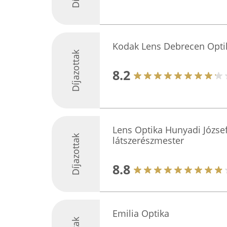
Kodak Lens Debrecen Opti
Díjazottak
8.2
Lens Optika Hunyadi Józse
Díjazottak
látszerészmester
8.8
Emilia Optika