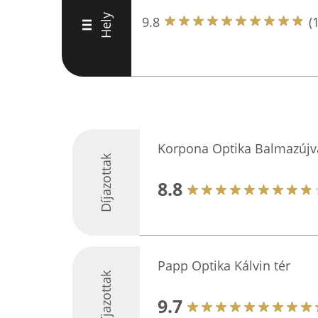
Hely
9.8
(
III
Korpona Optika Balmazújv
Díjazottak
8.8
Papp Optika Kálvin tér
Díjazottak
9.7