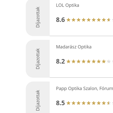
LOL Optika
Díjazottak
8.6
Madarász Optika
Díjazottak
8.2
Papp Optika Szalon, Fóru
Díjazottak
8.5