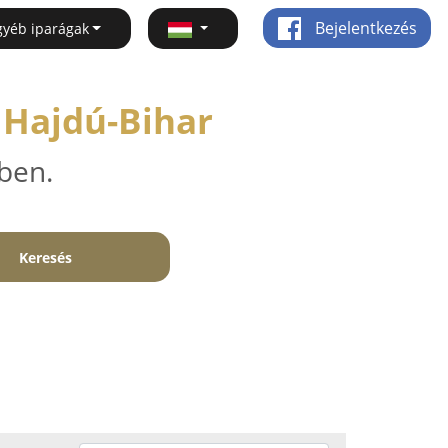
Bejelentkezés
gyéb iparágak
 Hajdú-Bihar
ben.
Keresés