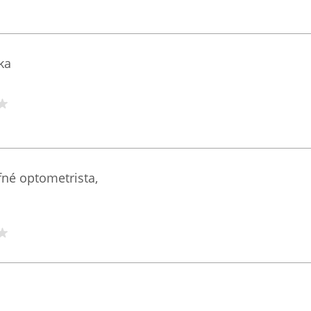
ka
fné optometrista,