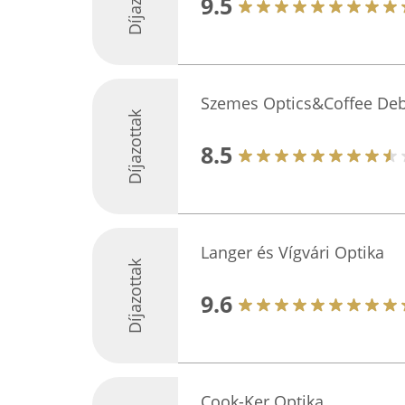
9.5
Szemes Optics&Coffee De
Díjazottak
8.5
Langer és Vígvári Optika
Díjazottak
9.6
Cook-Ker Optika