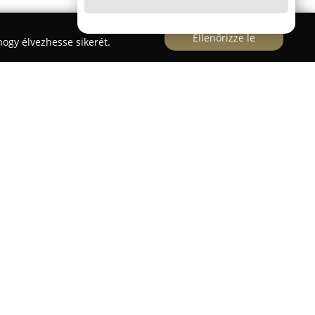
Ellenőrizze le
ogy élvezhesse sikerét.
 Csigekert utcáján működik, és széles
 amelyben különféle minőségi szemüvegek és
zletben a vásárlók olyan egyedi keretek közül is
 a városban nem elérhetők.
ailag felkészült eladókból áll, akik barátságos
érdeklődőket abban, hogy megtalálják a
kai megoldásokat. Ügyfeleik személyre szabott
 kiszolgálást kapnak, ami hozzájárul az