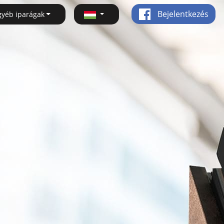
Bejelentkezés
gyéb iparágak