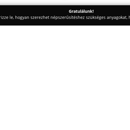
Gratulálunk!
rizze le, hogyan szerezhet népszerűsítéshez szükséges anyagokat, h
k - Debrecen
Optika Maxima Kft.
Egy cég:
Az Optika Maxima Kft. Debrecen
termékkínálattal rendelkezik,
napszemüvegek találhatók. Az ü
választhatnak, amelyek máshol
Az Optika Maxima csapata szakm
hozzáállásukkal támogatják az 
számukra legoptimálisabb opti
tanácsadást és magas minőségű