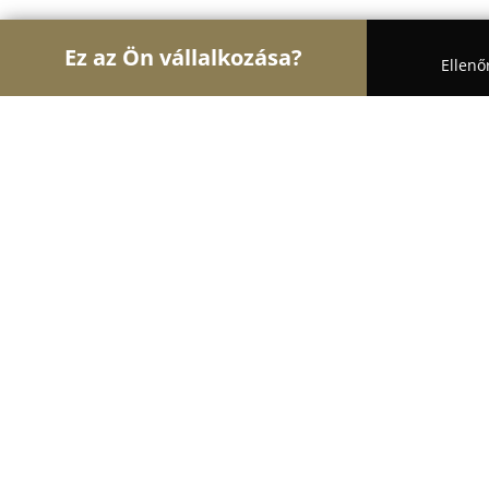
Ez az Ön vállalkozása?
Ellenő
Turul Optika
Optikák, Szemészet, Kontaktlencsé
Optika Maxima Kft.
8.6
(8)
Debrecen, Csigekert u. 29
Mutasd a telefonszámot