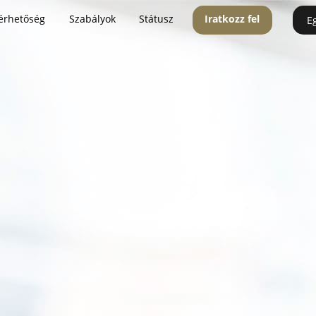
érhetőség
Szabályok
Státusz
Iratkozz fel
E