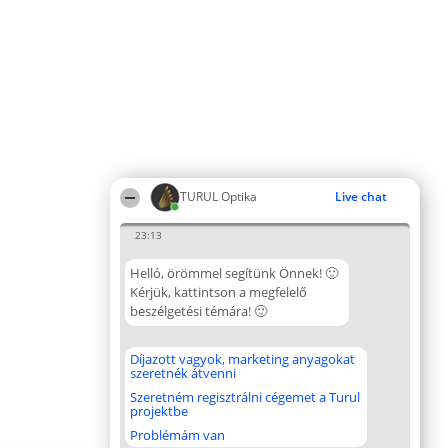
TURUL Optika
Live chat
23:13
Helló, örömmel segítünk Önnek! 🙂
Kérjük, kattintson a megfelelő
beszélgetési témára! 🙂
Díjazott vagyok, marketing anyagokat
szeretnék átvenni
Szeretném regisztrálni cégemet a Turul
projektbe
Problémám van