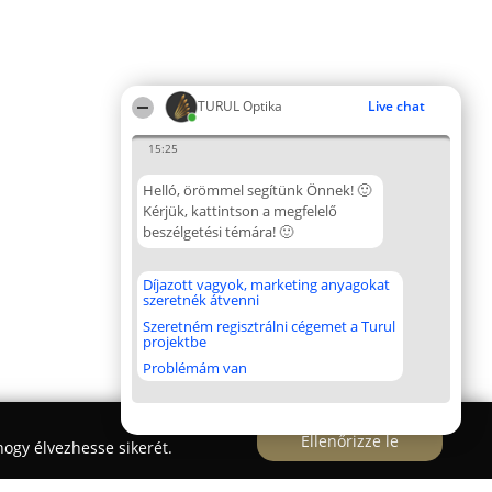
TURUL Optika
Live chat
15:25
Helló, örömmel segítünk Önnek! 🙂
Kérjük, kattintson a megfelelő
beszélgetési témára! 🙂
Díjazott vagyok, marketing anyagokat
szeretnék átvenni
Szeretném regisztrálni cégemet a Turul
projektbe
Problémám van
Ellenőrizze le
ogy élvezhesse sikerét.