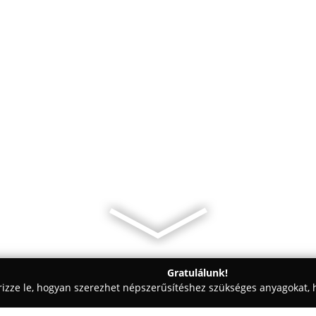
Gratulálunk!
rizze le, hogyan szerezhet népszerűsítéshez szükséges anyagokat, h