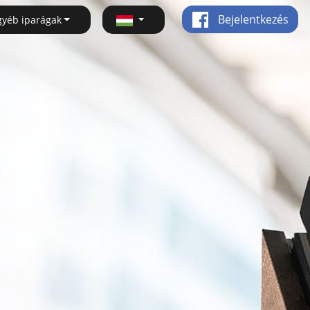
Bejelentkezés
gyéb iparágak