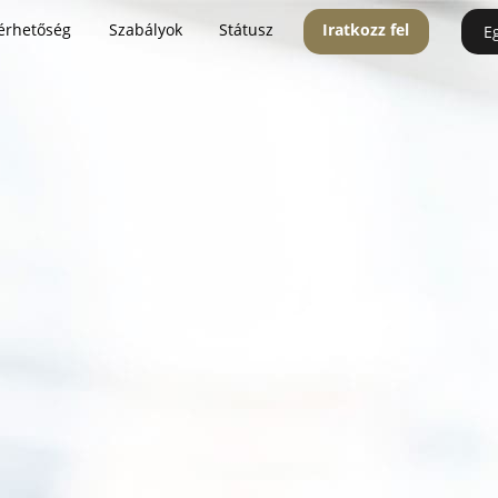
érhetőség
Szabályok
Státusz
Iratkozz fel
E