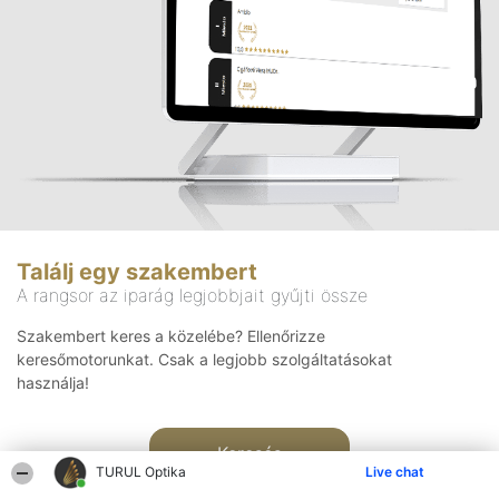
Találj egy szakembert
A rangsor az iparág legjobbjait gyűjti össze
Szakembert keres a közelébe? Ellenőrizze
keresőmotorunkat. Csak a legjobb szolgáltatásokat
használja!
Keresés
TURUL Optika
Live chat