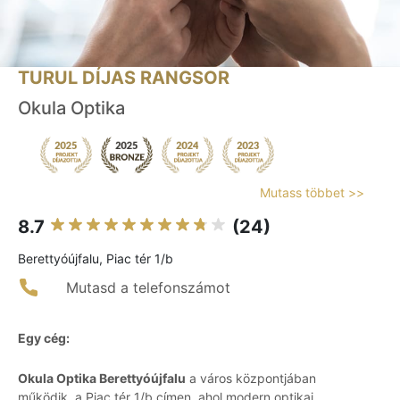
TURUL DÍJAS RANGSOR
Okula Optika
Mutass többet >>
8.7
(24)
Berettyóújfalu, Piac tér 1/b
Mutasd a telefonszámot
Egy cég:
Okula Optika Berettyóújfalu
a város központjában
működik, a Piac tér 1/b címen, ahol modern optikai