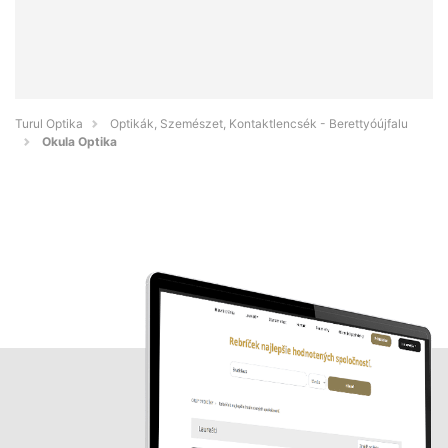
Turul Optika
Optikák, Szemészet, Kontaktlencsék - Berettyóújfalu
Okula Optika