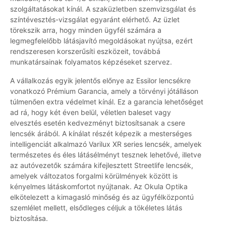
szolgáltatásokat kínál. A szaküzletben szemvizsgálat és
színtévesztés-vizsgálat egyaránt elérhető. Az üzlet
törekszik arra, hogy minden ügyfél számára a
legmegfelelőbb látásjavító megoldásokat nyújtsa, ezért
rendszeresen korszerűsíti eszközeit, továbbá
munkatársainak folyamatos képzéseket szervez.
A vállalkozás egyik jelentős előnye az Essilor lencsékre
vonatkozó Prémium Garancia, amely a törvényi jótálláson
túlmenően extra védelmet kínál. Ez a garancia lehetőséget
ad rá, hogy két éven belül, véletlen baleset vagy
elvesztés esetén kedvezményt biztosítsanak a csere
lencsék árából. A kínálat részét képezik a mesterséges
intelligenciát alkalmazó Varilux XR series lencsék, amelyek
természetes és éles látásélményt tesznek lehetővé, illetve
az autóvezetők számára kifejlesztett Streetlife lencsék,
amelyek változatos forgalmi körülmények között is
kényelmes látáskomfortot nyújtanak. Az Okula Optika
elkötelezett a kimagasló minőség és az ügyfélközpontú
szemlélet mellett, elsődleges céljuk a tökéletes látás
biztosítása.