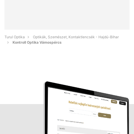
Turul Optika
Optikák, Szemészet, Kontaktlencsék - Hajdú-Bihar
Kontroll Optika Vámospércs