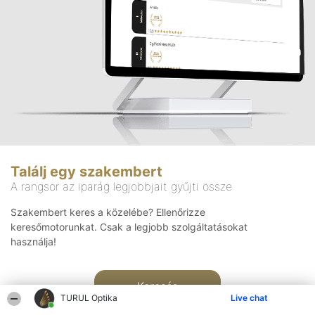
Találj egy szakembert
A rangsor az iparág legjobbjait gyűjti össze
Szakembert keres a közelébe? Ellenőrizze
keresőmotorunkat. Csak a legjobb szolgáltatásokat
használja!
Keresés
TURUL Optika
Live chat