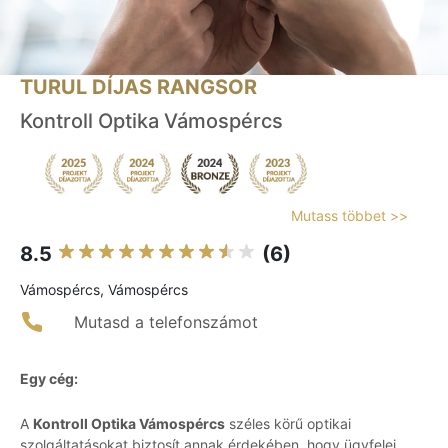
TURUL DÍJAS RANGSOR
Kontroll Optika Vámospércs
Mutass többet >>
8.5
(6)
Vámospércs, Vámospércs
Mutasd a telefonszámot
Egy cég:
A
Kontroll Optika Vámospércs
széles körű optikai
szolgáltatásokat biztosít annak érdekében, hogy ügyfelei