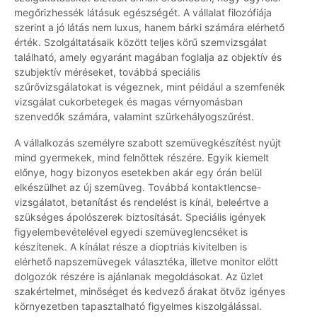
megőrizhessék látásuk egészségét. A vállalat filozófiája
szerint a jó látás nem luxus, hanem bárki számára elérhető
érték. Szolgáltatásaik között teljes körű szemvizsgálat
található, amely egyaránt magában foglalja az objektív és
szubjektív méréseket, továbbá speciális
szűrővizsgálatokat is végeznek, mint például a szemfenék
vizsgálat cukorbetegek és magas vérnyomásban
szenvedők számára, valamint szürkehályogszűrést.
A vállalkozás személyre szabott szemüvegkészítést nyújt
mind gyermekek, mind felnőttek részére. Egyik kiemelt
előnye, hogy bizonyos esetekben akár egy órán belül
elkészülhet az új szemüveg. Továbbá kontaktlencse-
vizsgálatot, betanítást és rendelést is kínál, beleértve a
szükséges ápolószerek biztosítását. Speciális igények
figyelembevételével egyedi szemüveglencséket is
készítenek. A kínálat része a dioptriás kivitelben is
elérhető napszemüvegek választéka, illetve monitor előtt
dolgozók részére is ajánlanak megoldásokat. Az üzlet
szakértelmet, minőséget és kedvező árakat ötvöz igényes
környezetben tapasztalható figyelmes kiszolgálással.