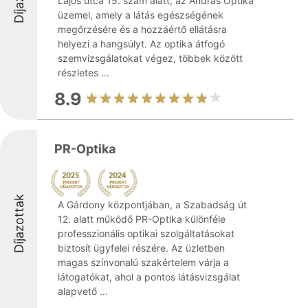
Lajos utca 15. szám alatt, az András Optika
üzemel, amely a látás egészségének
megőrzésére és a hozzáértő ellátásra
helyezi a hangsúlyt. Az optika átfogó
szemvizsgálatokat végez, többek között
részletes ...
8.9
PR-Optika
Díjazottak
A Gárdony központjában, a Szabadság út
12. alatt működő PR-Optika különféle
professzionális optikai szolgáltatásokat
biztosít ügyfelei részére. Az üzletben
magas színvonalú szakértelem várja a
látogatókat, ahol a pontos látásvizsgálat
alapvető ...