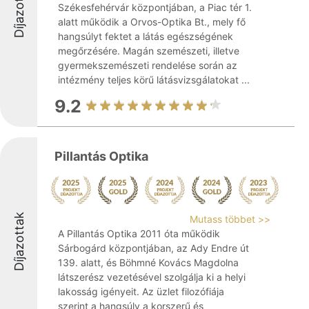
Díjazottak
Székesfehérvár központjában, a Piac tér 1.
alatt működik a Orvos-Optika Bt., mely fő
hangsúlyt fektet a látás egészségének
megőrzésére. Magán szemészeti, illetve
gyermekszemészeti rendelése során az
intézmény teljes körű látásvizsgálatokat ...
9.2
Pillantás Optika
Díjazottak
Mutass többet >>
A Pillantás Optika 2011 óta működik
Sárbogárd központjában, az Ady Endre út
139. alatt, és Böhmné Kovács Magdolna
látszerész vezetésével szolgálja ki a helyi
lakosság igényeit. Az üzlet filozófiája
szerint a hangsúly a korszerű és