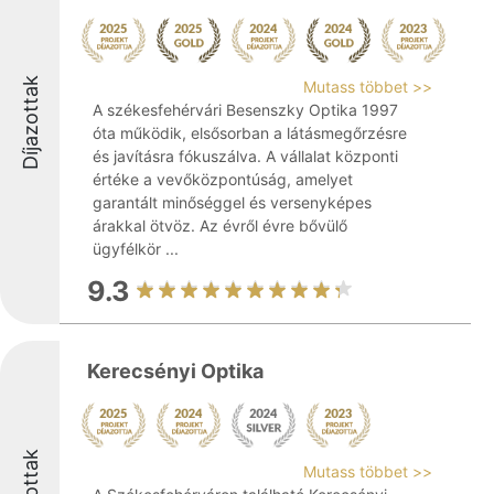
Díjazottak
Mutass többet >>
A székesfehérvári Besenszky Optika 1997
óta működik, elsősorban a látásmegőrzésre
és javításra fókuszálva. A vállalat központi
értéke a vevőközpontúság, amelyet
garantált minőséggel és versenyképes
árakkal ötvöz. Az évről évre bővülő
ügyfélkör ...
9.3
Kerecsényi Optika
Mutass többet >>