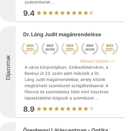
szakemberek ...
9.4
Dr. Láng Judit magánrendelése
Díjazottak
Mutass többet >>
A város központjában, Székesfehérváron, a
Berényi út 23. szám alatt működik a Dr.
Láng Judit magánrendelése, amely kitűnik
megbízható szemészeti szolgáltatásaival. A
főorvos és szemsebész több mint húszéves
tapasztalattal dolgozik a szemészet ...
8.9
Öreghegyi Látáscentrum - Optika