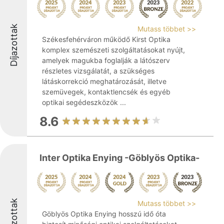
Díjazottak
Mutass többet >>
Székesfehérváron működő Kirst Optika
komplex szemészeti szolgáltatásokat nyújt,
amelyek magukba foglalják a látószerv
részletes vizsgálatát, a szükséges
látáskorrekció meghatározását, illetve
szemüvegek, kontaktlencsék és egyéb
optikai segédeszközök ...
8.6
Inter Optika Enying -Göblyös Optika-
Díjazottak
Mutass többet >>
Göblyös Optika Enying hosszú idő óta