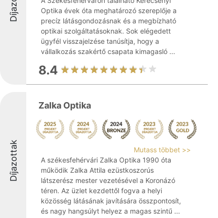
Díjazottak
A Székesfehérváron található Kerecsényi
Optika évek óta meghatározó szereplője a
precíz látásgondozásnak és a megbízható
optikai szolgáltatásoknak. Sok elégedett
ügyfél visszajelzése tanúsítja, hogy a
vállalkozás szakértő csapata kimagasló ...
8.4
Zalka Optika
Díjazottak
Mutass többet >>
A székesfehérvári Zalka Optika 1990 óta
működik Zalka Attila ezüstkoszorús
látszerész mester vezetésével a Koronázó
téren. Az üzlet kezdettől fogva a helyi
közösség látásának javítására összpontosít,
és nagy hangsúlyt helyez a magas szintű ...