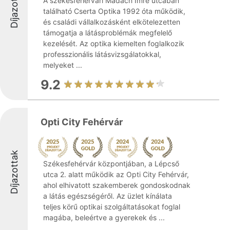
Díjazottak
A székesfehérvári Madách Imre utcában
található Cserta Optika 1992 óta működik,
és családi vállalkozásként elkötelezetten
támogatja a látásproblémák megfelelő
kezelését. Az optika kiemelten foglalkozik
professzionális látásvizsgálatokkal,
melyeket ...
9.2
Opti City Fehérvár
Díjazottak
Székesfehérvár központjában, a Lépcső
utca 2. alatt működik az Opti City Fehérvár,
ahol elhivatott szakemberek gondoskodnak
a látás egészségéről. Az üzlet kínálata
teljes körű optikai szolgáltatásokat foglal
magába, beleértve a gyerekek és ...