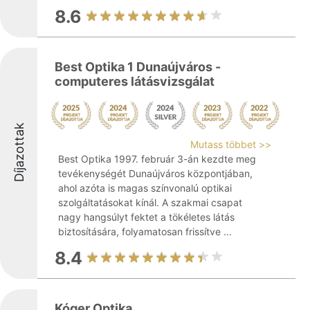
8.6
Best Optika 1 Dunaújváros -
computeres látásvizsgálat
Díjazottak
Mutass többet >>
Best Optika 1997. február 3-án kezdte meg
tevékenységét Dunaújváros központjában,
ahol azóta is magas színvonalú optikai
szolgáltatásokat kínál. A szakmai csapat
nagy hangsúlyt fektet a tökéletes látás
biztosítására, folyamatosan frissítve ...
8.4
Kóger Optika