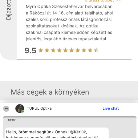
Díjazottak
Myra Optika Székesfehérvár belvárosában,
a Rákóczi út 14-16. cím alatt található, ahol
széles körű professzionális látásgondozási
szolgáltatásokat kínálnak. Az optika
szakmai csapata kiemelkedően képzett és
jelentős, legalább tízéves tapasztalattal ...
9.5
Más cégek a környéken
TURUL Optika
Live chat
Rangsorszervező
Népszavazás
Elérhetőség
SC Beautiful Company S.R.L.
Nyertesek
Elérhetőség
18:07
Bulevardul Aleea Timișul De
Az összes
Sus Nr. 2, Bl. A30, Sc. A, Et.
díjazottak
4, Ap. 13
listája
Helló, örömmel segítünk Önnek! 🙂Kérjük,
Bukarest 53-238
Szabályok
kattintson a megfelelő beszélgetési témára! 🙂