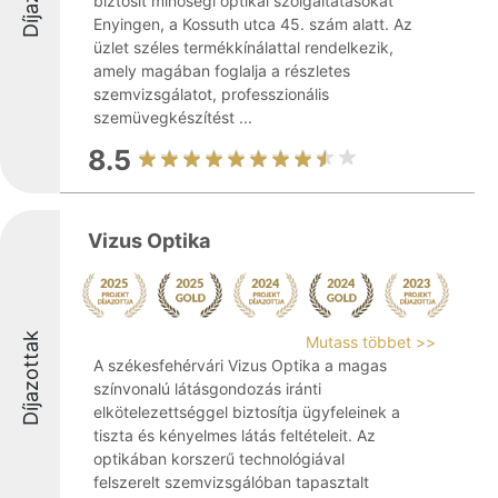
biztosít minőségi optikai szolgáltatásokat
Enyingen, a Kossuth utca 45. szám alatt. Az
üzlet széles termékkínálattal rendelkezik,
amely magában foglalja a részletes
szemvizsgálatot, professzionális
szemüvegkészítést ...
8.5
Vizus Optika
Díjazottak
Mutass többet >>
A székesfehérvári Vizus Optika a magas
színvonalú látásgondozás iránti
elkötelezettséggel biztosítja ügyfeleinek a
tiszta és kényelmes látás feltételeit. Az
optikában korszerű technológiával
felszerelt szemvizsgálóban tapasztalt