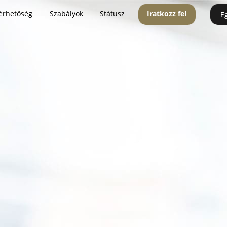
érhetőség
Szabályok
Státusz
Iratkozz fel
E