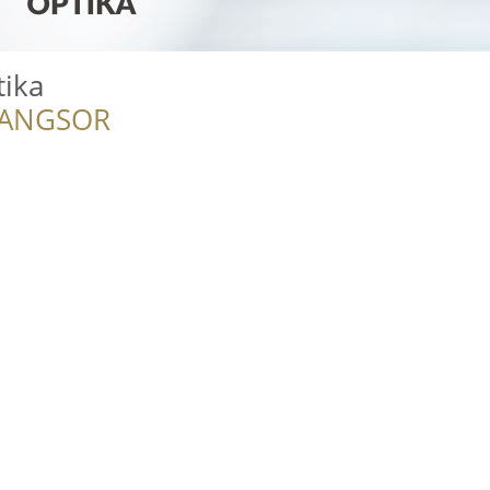
tika
RANGSOR