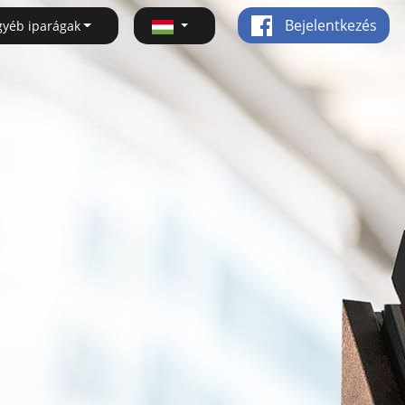
Bejelentkezés
gyéb iparágak