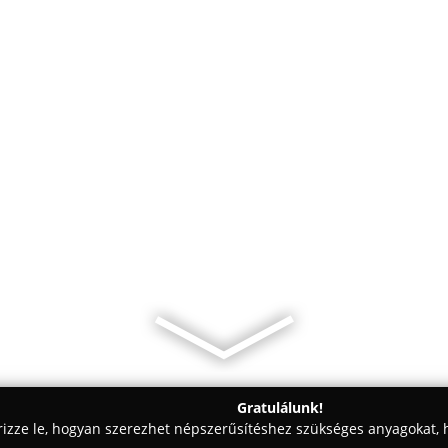
Gratulálunk!
rizze le, hogyan szerezhet népszerűsítéshez szükséges anyagokat, h