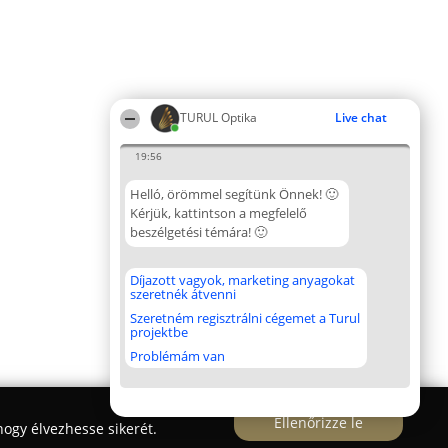
TURUL Optika
Live chat
19:56
Helló, örömmel segítünk Önnek! 🙂
Kérjük, kattintson a megfelelő
beszélgetési témára! 🙂
Díjazott vagyok, marketing anyagokat
szeretnék átvenni
Szeretném regisztrálni cégemet a Turul
projektbe
Problémám van
Ellenőrizze le
ogy élvezhesse sikerét.