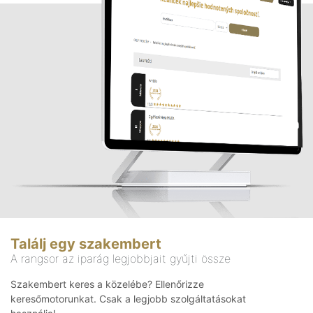
Találj egy szakembert
A rangsor az iparág legjobbjait gyűjti össze
Szakembert keres a közelébe? Ellenőrizze
keresőmotorunkat. Csak a legjobb szolgáltatásokat