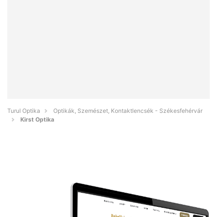
Turul Optika
Optikák, Szemészet, Kontaktlencsék - Székesfehérvár
Kirst Optika