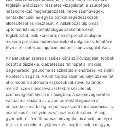
foglalják a látószerv részletes vizsgálatát, a szükséges
látáskorrekció meghatározását, illetve szemüvegek,
kontaktlencsék és egyéb optikai segédeszközök
elkészítését és illesztését. A vállalkozás diplomás
optometrista és kontaktológus szakembereket
foglalkoztat, akik korszerű, német protokoll alapján
működő precíziós berendezésekkel dolgoznak, lehetővé
téve a részletes és fájdalommentes szemvizsgálatokat.
Kínálatukban szerepel széles körű szűrővizsgálat, többek
között a diszlexia, diabéteszes retinopátia, makula
degeneráció, glaukóma és színlátás ellenőrzése, valamint
Polatest vizsgálat. A Kirst Optika saját műhelyt üzemeltet,
ahol modern automata eszközökkel, rövid határidők
mellett, széles lencseválasztékból készítenek
szemüvegeket kiváló minőségben. A szemüvegkeretek
változatos kínálata az alapmodellektől egészen a
nemzetközi márkákig terjed, szakszerű tanácsadással az
esztétikus és kényelmes választás érdekében. A cég
gyermek- és felnőtt napszemüvegeket is árusít, amelyek
teljes UV-védelmet nyújtanak és megfelelnek a magyar,