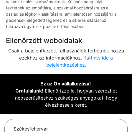
valamint uniós szabványoknak. Különös hangsúlyt
fektetnek az empátiára, a szakmai hozzáértésre és a
családias légkör kialakítására, ami jelentősen hozzájárul a
páciensek elégedettségéhez és a sikeres ellátáshoz,
tükrözve ügyfeleik pozitív értékelésében.
Ellenőrzött weboldalak
Csak a bejelentkezett felhasználók férhetnek hozzá
ezekhez az információkhoz.
Kattints ide a
bejelentkezéshez.
Ez az Ön vállalkozása
?
Gratulálunk!
Ellenőrizze le, hogyan szerezhet
népszerűsítéshez szükséges anyagokat, hogy
élvezhesse sikerét.
Székesfehérvár