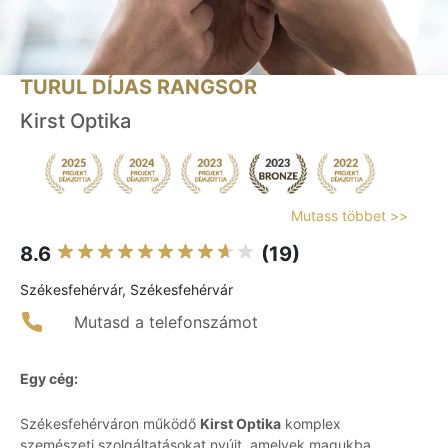
TURUL DÍJAS RANGSOR
Kirst Optika
Mutass többet >>
8.6
(19)
Székesfehérvár, Székesfehérvár
Mutasd a telefonszámot
Egy cég:
Székesfehérváron működő
Kirst Optika
komplex
szemészeti szolgáltatásokat nyújt, amelyek magukba