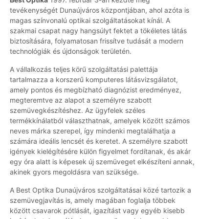
tevékenységét Dunaújváros központjában, ahol azóta is
magas színvonalú optikai szolgáltatásokat kínál. A
szakmai csapat nagy hangsúlyt fektet a tökéletes látás
biztosítására, folyamatosan frissítve tudását a modern
technológiák és újdonságok területén.
A vállalkozás teljes körű szolgáltatási palettája
tartalmazza a korszerű komputeres látásvizsgálatot,
amely pontos és megbízható diagnózist eredményez,
megteremtve az alapot a személyre szabott
szemüvegkészítéshez. Az ügyfelek széles
termékkínálatból választhatnak, amelyek között számos
neves márka szerepel, így mindenki megtalálhatja a
számára ideális lencsét és keretet. A személyre szabott
igények kielégítésére külön figyelmet fordítanak, és akár
egy óra alatt is képesek új szemüveget elkészíteni annak,
akinek gyors megoldásra van szüksége.
A Best Optika Dunaújváros szolgáltatásai közé tartozik a
szemüvegjavítás is, amely magában foglalja többek
között csavarok pótlását, igazítást vagy egyéb kisebb