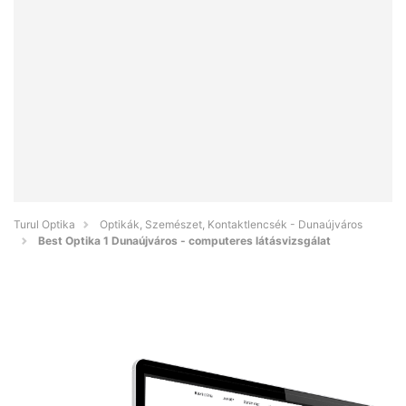
Turul Optika
Optikák, Szemészet, Kontaktlencsék - Dunaújváros
Best Optika 1 Dunaújváros - computeres látásvizsgálat