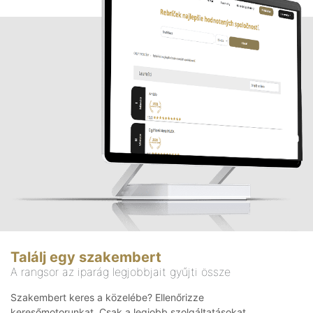
Találj egy szakembert
A rangsor az iparág legjobbjait gyűjti össze
Szakembert keres a közelébe? Ellenőrizze
keresőmotorunkat. Csak a legjobb szolgáltatásokat