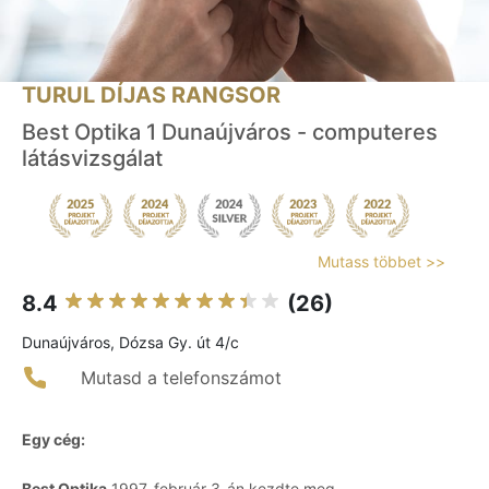
TURUL DÍJAS RANGSOR
Best Optika 1 Dunaújváros - computeres
látásvizsgálat
Mutass többet >>
8.4
(26)
Dunaújváros, Dózsa Gy. út 4/c
Mutasd a telefonszámot
Egy cég:
Best Optika
1997. február 3-án kezdte meg