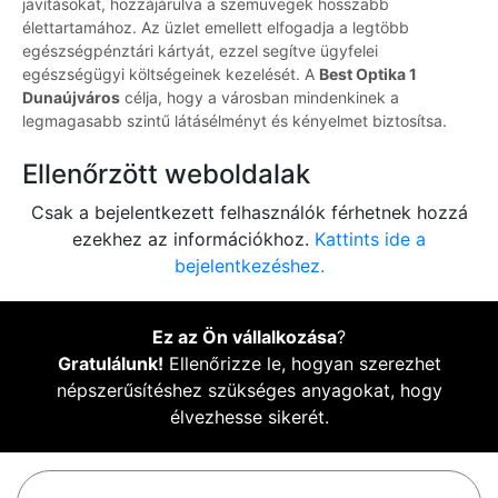
javításokat, hozzájárulva a szemüvegek hosszabb
élettartamához. Az üzlet emellett elfogadja a legtöbb
egészségpénztári kártyát, ezzel segítve ügyfelei
egészségügyi költségeinek kezelését. A
Best Optika 1
Dunaújváros
célja, hogy a városban mindenkinek a
legmagasabb szintű látásélményt és kényelmet biztosítsa.
Ellenőrzött weboldalak
Csak a bejelentkezett felhasználók férhetnek hozzá
ezekhez az információkhoz.
Kattints ide a
bejelentkezéshez.
Ez az Ön vállalkozása
?
Gratulálunk!
Ellenőrizze le, hogyan szerezhet
népszerűsítéshez szükséges anyagokat, hogy
élvezhesse sikerét.