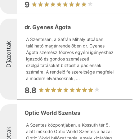
9
dr. Gyenes Ágota
A Szentesen, a Sáfrán Mihály utcában
Díjazottak
található magánrendelőben dr. Gyenes
Ágota szemész főorvos egyéni igényekhez
igazodó és gondos szemészeti
szolgáltatásokat biztosít a páciensek
számára. A rendelő felszereltsége megfelel
a modern elvárásoknak, ...
8.8
Optic World Szentes
A Szentes központjában, a Kossuth tér 5.
alatt működő Optic World Szentes a hazai
Optic World hálózat tagja, amely kizárólag