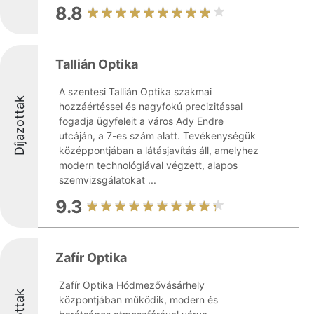
8.8
Tallián Optika
A szentesi Tallián Optika szakmai
Díjazottak
hozzáértéssel és nagyfokú precizitással
fogadja ügyfeleit a város Ady Endre
utcáján, a 7-es szám alatt. Tevékenységük
középpontjában a látásjavítás áll, amelyhez
modern technológiával végzett, alapos
szemvizsgálatokat ...
9.3
Zafír Optika
Zafír Optika Hódmezővásárhely
központjában működik, modern és