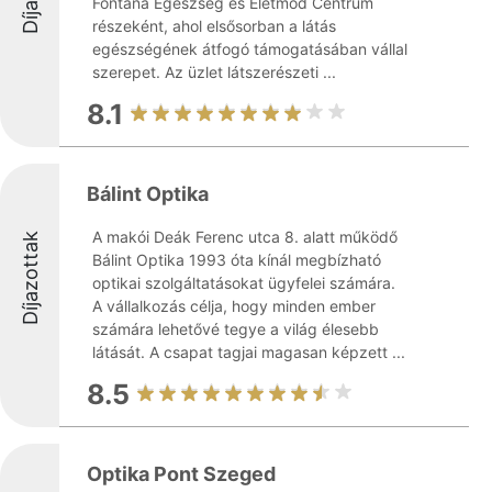
Fontana Egészség és Életmód Centrum
részeként, ahol elsősorban a látás
egészségének átfogó támogatásában vállal
szerepet. Az üzlet látszerészeti ...
8.1
Bálint Optika
A makói Deák Ferenc utca 8. alatt működő
Díjazottak
Bálint Optika 1993 óta kínál megbízható
optikai szolgáltatásokat ügyfelei számára.
A vállalkozás célja, hogy minden ember
számára lehetővé tegye a világ élesebb
látását. A csapat tagjai magasan képzett ...
8.5
Optika Pont Szeged