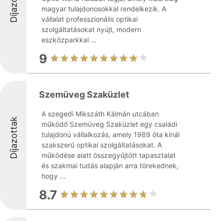
Díjazottak
magyar tulajdonosokkal rendelkezik. A
vállalat professzionális optikai
szolgáltatásokat nyújt, modern
eszközparkkal ...
9
Szemüveg Szaküzlet
A szegedi Mikszáth Kálmán utcában
Díjazottak
működő Szemüveg Szaküzlet egy családi
tulajdonú vállalkozás, amely 1989 óta kínál
szakszerű optikai szolgáltatásokat. A
működése alatt összegyűjtött tapasztalat
és szakmai tudás alapján arra törekednek,
hogy ...
8.7