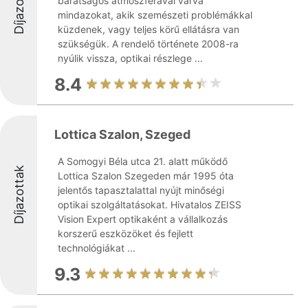
Díjazottak
barátságos atmoszférával várva
mindazokat, akik szemészeti problémákkal
küzdenek, vagy teljes körű ellátásra van
szükségük. A rendelő története 2008-ra
nyúlik vissza, optikai részlege ...
8.4
Lottica Szalon, Szeged
A Somogyi Béla utca 21. alatt működő
Díjazottak
Lottica Szalon Szegeden már 1995 óta
jelentős tapasztalattal nyújt minőségi
optikai szolgáltatásokat. Hivatalos ZEISS
Vision Expert optikaként a vállalkozás
korszerű eszközöket és fejlett
technológiákat ...
9.3