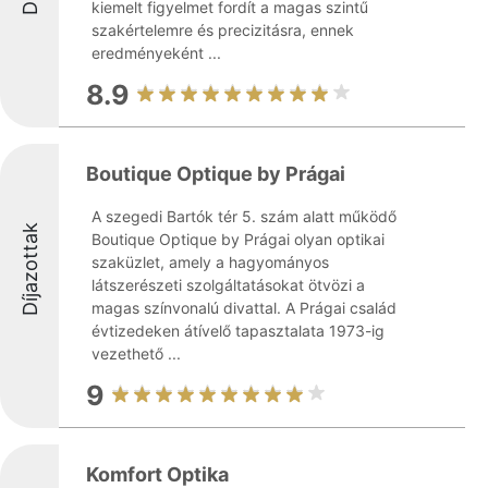
kiemelt figyelmet fordít a magas szintű
szakértelemre és precizitásra, ennek
eredményeként ...
8.9
Boutique Optique by Prágai
A szegedi Bartók tér 5. szám alatt működő
Díjazottak
Boutique Optique by Prágai olyan optikai
szaküzlet, amely a hagyományos
látszerészeti szolgáltatásokat ötvözi a
magas színvonalú divattal. A Prágai család
évtizedeken átívelő tapasztalata 1973-ig
vezethető ...
9
Komfort Optika