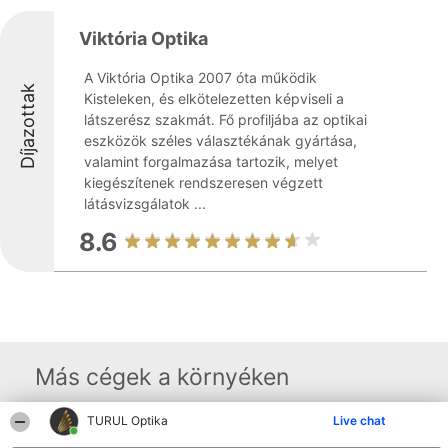
Viktória Optika
A Viktória Optika 2007 óta működik
Díjazottak
Kisteleken, és elkötelezetten képviseli a
látszerész szakmát. Fő profiljába az optikai
eszközök széles választékának gyártása,
valamint forgalmazása tartozik, melyet
kiegészítenek rendszeresen végzett
látásvizsgálatok ...
8.6
Más cégek a környéken
TURUL Optika
Live chat
Rangsorszervező
Népszavazás
Elérhetőség