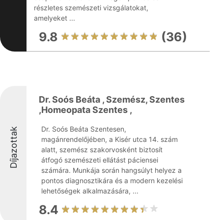
részletes szemészeti vizsgálatokat,
amelyeket ...
9.8
(36)
Dr. Soós Beáta , Szemész, Szentes
,Homeopata Szentes ,
Dr. Soós Beáta Szentesen,
Díjazottak
magánrendelőjében, a Kisér utca 14. szám
alatt, szemész szakorvosként biztosít
átfogó szemészeti ellátást páciensei
számára. Munkája során hangsúlyt helyez a
pontos diagnosztikára és a modern kezelési
lehetőségek alkalmazására, ...
8.4