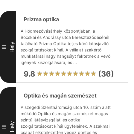
Prizma optika
A Hódmezővásárhely központjában, a
Bocskai és Andrássy utca kereszteződésénél
található Prizma Optika teljes körű látásjavító
Hely
III
szolgáltatásokat kínál. A vállalat szakértő
munkatársai nagy hangsúlyt fektetnek a vevői
igények kiszolgálására, és ...
9.8
(36)
Optika és magán szemészet
A szegedi Szentháromság utca 10. szám alatt
működő Optika és magán szemészet magas
szintű látásvizsgálati és optikai
Hely
szolgáltatásokat kínál ügyfeleinek. A szakmai
III
csapat elkötelezetten végez pontos és