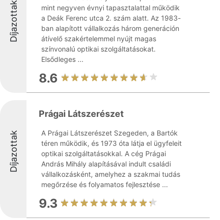
Díjazottak
mint negyven évnyi tapasztalattal működik
a Deák Ferenc utca 2. szám alatt. Az 1983-
ban alapított vállalkozás három generáción
átívelő szakértelemmel nyújt magas
színvonalú optikai szolgáltatásokat.
Elsődleges ...
8.6
Prágai Látszerészet
A Prágai Látszerészet Szegeden, a Bartók
Díjazottak
téren működik, és 1973 óta látja el ügyfeleit
optikai szolgáltatásokkal. A cég Prágai
András Mihály alapításával indult családi
vállalkozásként, amelyhez a szakmai tudás
megőrzése és folyamatos fejlesztése ...
9.3