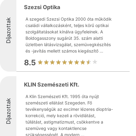
Szezsi Optika
A szegedi Szezsi Optika 2000 óta működik
Díjazottak
családi vállalkozásként, teljes körű optikai
szolgáltatásokat kínálva ügyfeleinek. A
Boldogasszony sugárút 35. szám alatti
üzletben látásvizsgálat, szemüvegkészítés
és -javítás mellett számos kiegészítő ...
8.5
KLIN Szemészeti Kft.
A Klin Szemészeti Kft. 1995 óta nyújt
Díjazottak
szemészeti ellátást Szegeden. Fő
tevékenységük az excimer lézeres dioptria-
korrekció, mely kezeli a rövidlátást,
túllátást, astigmatizmust, csökkentve a
szemüveg vagy kontaktlencse
szükségességét. A modern ...