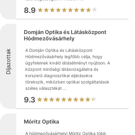
8.9
Domján Optika és Látásközpont
Hódmezővásárhely
A Domján Optika és Látásközpont
Díjazottak
Hódmezővásárhely legfőbb célja, hogy
ügyfeleinek kiváló látásélményt nyújtson. A
központ minőségi látásvizsgálatra és
korszerű diagnosztikai eljárásokra
törekszik, miközben optikai szolgáltatások
széles választékát ...
9.3
Móritz Optika
A hódmezővásárhelyi Móritz Optika több