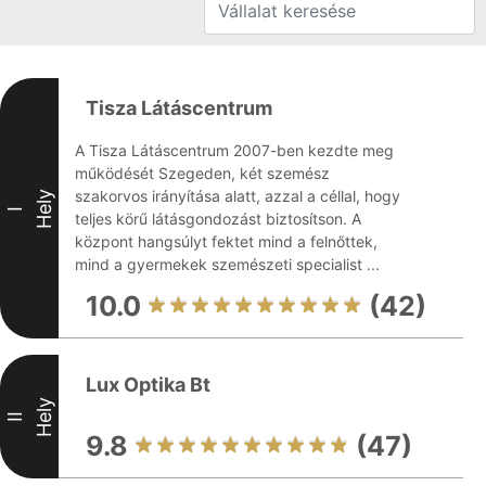
Tisza Látáscentrum
A Tisza Látáscentrum 2007-ben kezdte meg
működését Szegeden, két szemész
szakorvos irányítása alatt, azzal a céllal, hogy
Hely
I
teljes körű látásgondozást biztosítson. A
központ hangsúlyt fektet mind a felnőttek,
mind a gyermekek szemészeti specialist ...
10.0
(42)
Lux Optika Bt
Hely
II
9.8
(47)