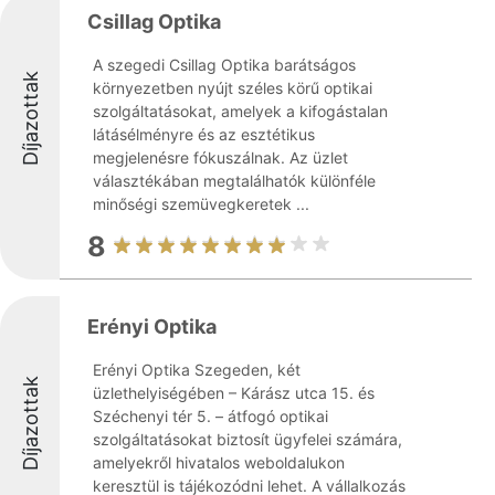
Csillag Optika
A szegedi Csillag Optika barátságos
Díjazottak
környezetben nyújt széles körű optikai
szolgáltatásokat, amelyek a kifogástalan
látásélményre és az esztétikus
megjelenésre fókuszálnak. Az üzlet
választékában megtalálhatók különféle
minőségi szemüvegkeretek ...
8
Erényi Optika
Erényi Optika Szegeden, két
Díjazottak
üzlethelyiségében – Kárász utca 15. és
Széchenyi tér 5. – átfogó optikai
szolgáltatásokat biztosít ügyfelei számára,
amelyekről hivatalos weboldalukon
keresztül is tájékozódni lehet. A vállalkozás