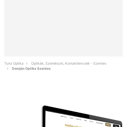
Turul Optika
Optikák, Szemészet, Kontaktlencsék - Szentes
Domján Optika Szentes