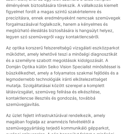
élményének biztosítására törekszik. A vállalkozás kiemelt
figyelmet fordít a magas szintű szakértelemre és
precizitásra, ennek eredményeként nemcsak szemüvegek
forgalmazásával foglalkozik, hanem a kényelmes és
megbízható éleslátás biztosítására is hangsúlyt helyez,
legyen szó szemüvegről vagy kontaktlencséről.
Az optika korszerű felszereltségű vizsgálati eszközparkot
működtet, amely lehetővé teszi a minőségi diagnosztikát
és a személyre szabott megoldások kidolgozását. A
Domján Optika külön Seiko Vision Specialist minősítéssel is
büszkélkedhet, amely a folyamatos szakmai fejlődés és a
legmodernebb technológiák iránti elkötelezettséget
mutatja. Szolgáltatásai között szerepel a komplett
látásvizsgálat, szemüveg felírása és elkészítése,
kontaktlencse illesztés és gondozás, továbbá
szemüvegjavítás.
Az üzlet fejlett infrastruktúrával rendelkezik, amely
magában foglalja az anamnézis felvételétől a
szemüveggyártásig terjedő kommunikáló gépparkot,