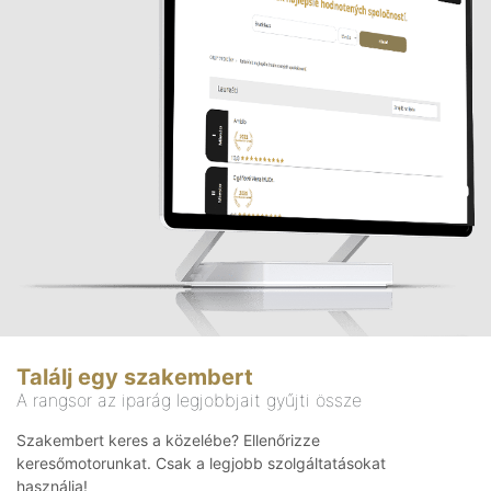
Találj egy szakembert
A rangsor az iparág legjobbjait gyűjti össze
Szakembert keres a közelébe? Ellenőrizze
keresőmotorunkat. Csak a legjobb szolgáltatásokat
használja!