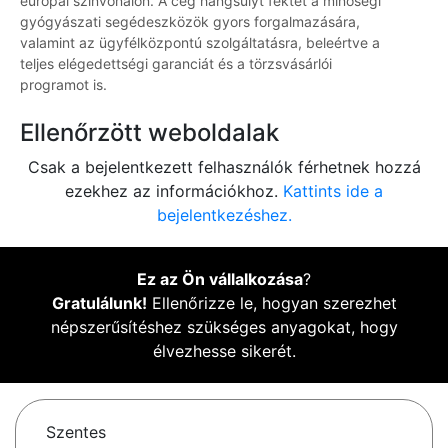
európai színvonalon. A cég hangsúlyt fektet a minőségi
gyógyászati segédeszközök gyors forgalmazására,
valamint az ügyfélközpontú szolgáltatásra, beleértve a
teljes elégedettségi garanciát és a törzsvásárlói
programot is.
Ellenőrzött weboldalak
Csak a bejelentkezett felhasználók férhetnek hozzá
ezekhez az információkhoz.
Kattints ide a
bejelentkezéshez.
Ez az Ön vállalkozása
?
Gratulálunk!
Ellenőrizze le, hogyan szerezhet
népszerűsítéshez szükséges anyagokat, hogy
élvezhesse sikerét.
Szentes