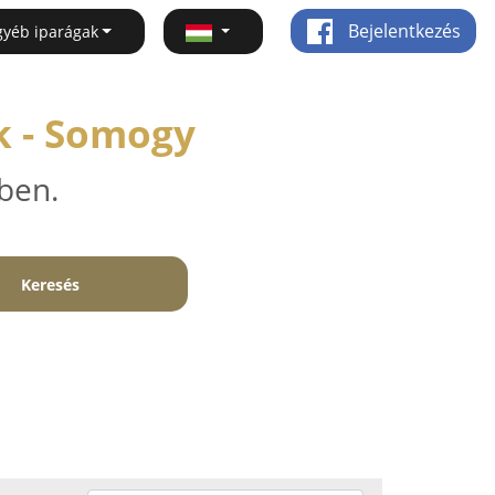
Bejelentkezés
gyéb iparágak
k - Somogy
ben.
Keresés