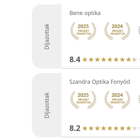
Bene optika
Díjazottak
8.4
Szandra Optika Fonyód
Díjazottak
8.2