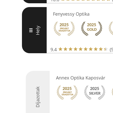
Fenyvessy Optika
Hely
III
9.4
(
Annex Optika Kaposvár
Díjazottak