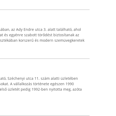
ában, az Ady Endre utca 3. alatt található, ahol
at és egyénre szabott törődést biztosítanak az
lasztékában korszerű és modern szemüvegkeretek
ható, Széchenyi utca 11. szám alatti üzletében
ásokat. A vállalkozás története egészen 1990
első üzletét pedig 1992-ben nyitotta meg, azóta