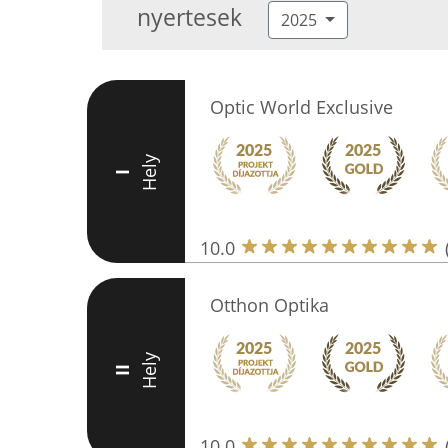
nyertesek
2025
Optic World Exclusive
Hely
I
10.0
Otthon Optika
Hely
II
10.0