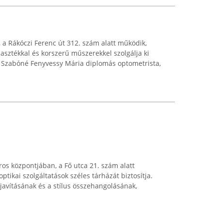
 a Rákóczi Ferenc út 312. szám alatt működik,
asztékkal és korszerű műszerekkel szolgálja ki
ást Szabóné Fenyvessy Mária diplomás optometrista,
os központjában, a Fő utca 21. szám alatt
tikai szolgáltatások széles tárházát biztosítja.
s javításának és a stílus összehangolásának,