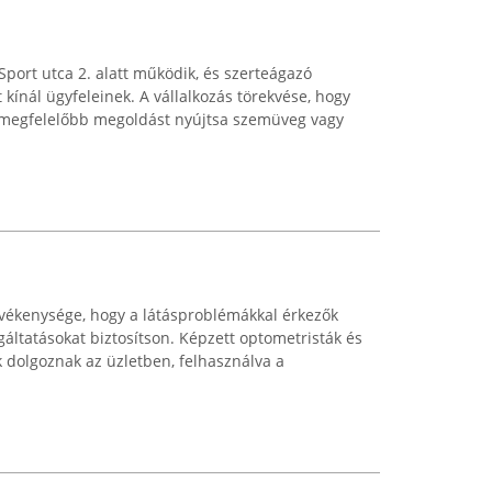
port utca 2. alatt működik, és szerteágazó
 kínál ügyfeleinek. A vállalkozás törekvése, hogy
gmegfelelőbb megoldást nyújtsa szemüveg vagy
tevékenysége, hogy a látásproblémákkal érkezők
áltatásokat biztosítson. Képzett optometristák és
 dolgoznak az üzletben, felhasználva a