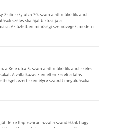
y-Zsilinszky utca 70. szám alatt működik, ahol
atások széles skáláját biztosítja a
ámára. Az üzletben minőségi szemüvegek, modern
n, a Kele utca 5. szám alatt működik, ahol széles
sokat. A vállalkozás kiemelten kezeli a látás
dettséget, ezért személyre szabott megoldásokat
ött létre Kaposváron azzal a szándékkal, hogy