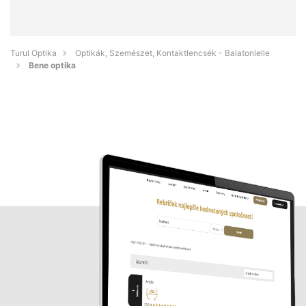
Turul Optika
Optikák, Szemészet, Kontaktlencsék - Balatonlelle
Bene optika