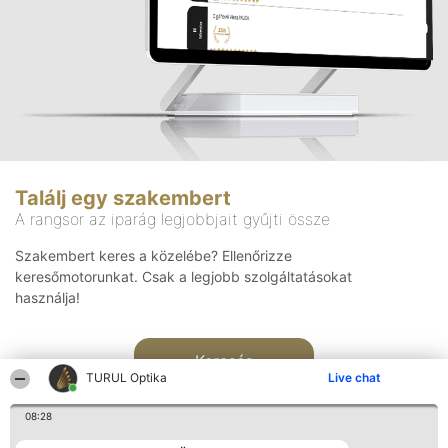
Találj egy szakembert
A rangsor az iparág legjobbjait gyűjti össze
Szakembert keres a közelébe? Ellenőrizze
keresőmotorunkat. Csak a legjobb szolgáltatásokat
használja!
Keresés
TURUL Optika
Live chat
08:28