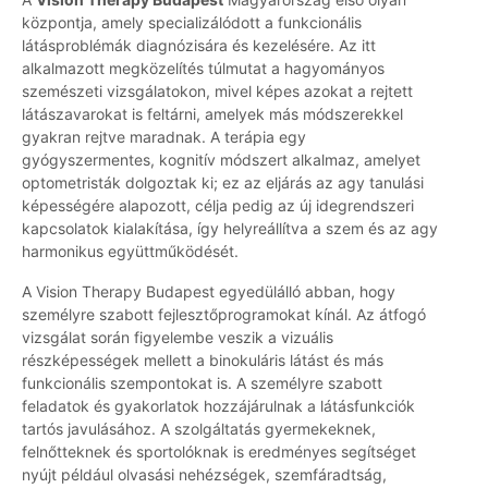
központja, amely specializálódott a funkcionális
látásproblémák diagnózisára és kezelésére. Az itt
alkalmazott megközelítés túlmutat a hagyományos
szemészeti vizsgálatokon, mivel képes azokat a rejtett
látászavarokat is feltárni, amelyek más módszerekkel
gyakran rejtve maradnak. A terápia egy
gyógyszermentes, kognitív módszert alkalmaz, amelyet
optometristák dolgoztak ki; ez az eljárás az agy tanulási
képességére alapozott, célja pedig az új idegrendszeri
kapcsolatok kialakítása, így helyreállítva a szem és az agy
harmonikus együttműködését.
A Vision Therapy Budapest egyedülálló abban, hogy
személyre szabott fejlesztőprogramokat kínál. Az átfogó
vizsgálat során figyelembe veszik a vizuális
részképességek mellett a binokuláris látást és más
funkcionális szempontokat is. A személyre szabott
feladatok és gyakorlatok hozzájárulnak a látásfunkciók
tartós javulásához. A szolgáltatás gyermekeknek,
felnőtteknek és sportolóknak is eredményes segítséget
nyújt például olvasási nehézségek, szemfáradtság,