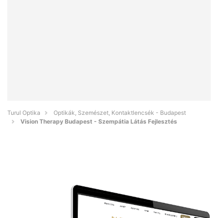
Turul Optika
Optikák, Szemészet, Kontaktlencsék - Budapest
Vision Therapy Budapest - Szempátia Látás Fejlesztés