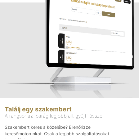
Találj egy szakembert
A rangsor az iparág legjobbjait gyűjti össze
Szakembert keres a közelébe? Ellenőrizze
keresőmotorunkat. Csak a legjobb szolgáltatásokat