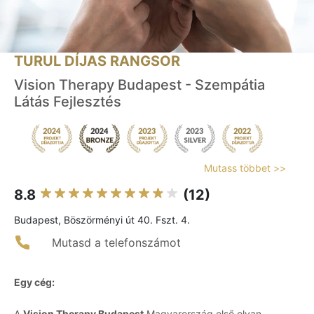
TURUL DÍJAS RANGSOR
Vision Therapy Budapest - Szempátia
Látás Fejlesztés
Mutass többet >>
8.8
(12)
Budapest, Böszörményi út 40. Fszt. 4.
Mutasd a telefonszámot
Egy cég:
A
Vision Therapy Budapest
Magyarország első olyan