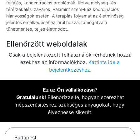
fejfájás, koncentrációs problémák, illetve mélység- és
térérzékelési zavarok, valamint szem-kéz koordinációs
hiányosságok esetén. A terápiás folyamat az életminőség
jelentős emelkedéséhez járul hozzá, támogatva a
tünetmentes, teljes életmódot.
Ellenőrzött weboldalak
Csak a bejelentkezett felhasználók férhetnek hozzá
ezekhez az információkhoz.
Kattints ide a
bejelentkezéshez.
Ez az Ön vállalkozása
?
Gratulálunk!
Ellenőrizze le, hogyan szerezhet
népszerűsítéshez szükséges anyagokat, hogy
élvezhesse sikerét.
Budapest