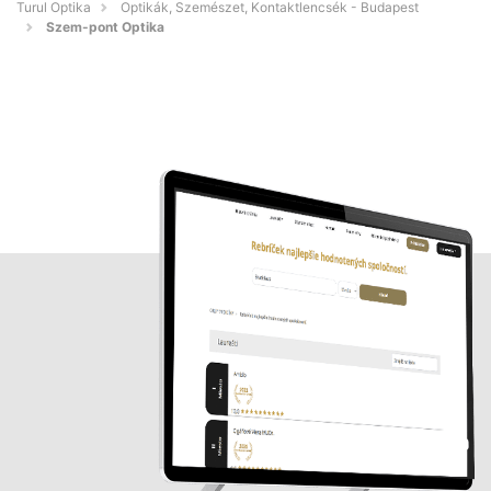
Turul Optika
Optikák, Szemészet, Kontaktlencsék - Budapest
Szem-pont Optika