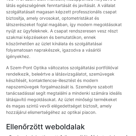
látás egészségének fenntartását és javítását. A vállalat
szolgáltatásait magasan képzett professzionális csapat
biztosítja, amely orvosokat, optometristákat és
látszerészeket foglal magában, így modern megoldásokat
nyújt az ügyfeleknek. A csapat rendszeresen vesz részt
szakmai képzéseken és bemutatókon, ennek
köszönhetően az üzlet kínálata és szolgáltatásai
folyamatosan naprakészek, igazodva a vásárlói
igényekhez.
A Szem-Pont Optika változatos szolgáltatási portfólióval
rendelkezik, beleértve a látásvizsgálatot, szemüvegek
készítését, kontaktlencse-illesztést és modern
napszemüvegek forgalmazását is. Személyre szabott
tanácsadással segít megtalálni a mindenki számára ideális
látásjavító megoldásokat. Az üzlet minőségi termékeket
és magas szintű vevői elégedettséget biztosít, amely
hozzájárul elismertségéhez az optikai piacon.
Ellenőrzött weboldalak