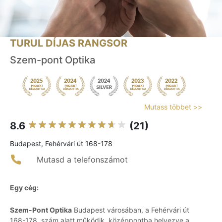
TURUL DÍJAS RANGSOR
Szem-pont Optika
Mutass többet >>
8.6
(21)
Budapest, Fehérvári út 168-178
Mutasd a telefonszámot
Egy cég:
Szem-Pont Optika
Budapest városában, a Fehérvári út
168-178. szám alatt működik, középpontba helyezve a