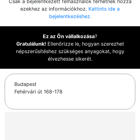
Csak a bejelentkezett felhasználók férhetnek hozzá
ezekhez az információkhoz.
Kattints ide a
bejelentkezéshez.
Ez az Ön vállalkozása
?
Gratulálunk!
Ellenőrizze le, hogyan szerezhet
népszerűsítéshez szükséges anyagokat, hogy
élvezhesse sikerét.
Budapest
Fehérvári út 168-178