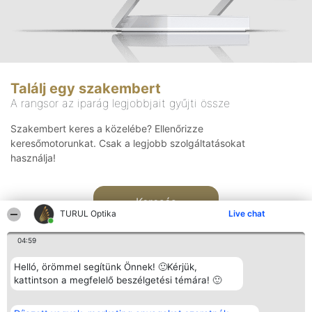
Találj egy szakembert
A rangsor az iparág legjobbjait gyűjti össze
Szakembert keres a közelébe? Ellenőrizze
keresőmotorunkat. Csak a legjobb szolgáltatásokat
használja!
Keresés
TURUL Optika
Live chat
04:59
Helló, örömmel segítünk Önnek! 🙂Kérjük,
kattintson a megfelelő beszélgetési témára! 🙂
Rangsorszervező
Népszavazás
Elérhetőség