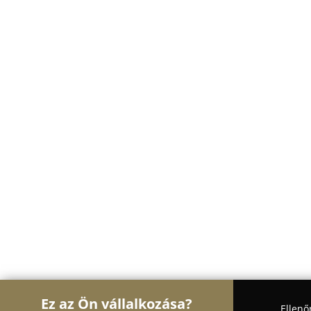
Ez az Ön vállalkozása?
Ellenő