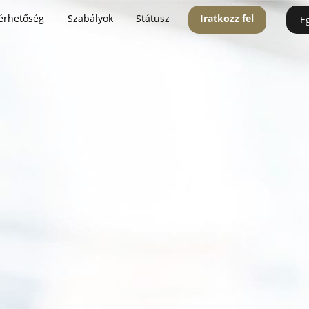
érhetőség
Szabályok
Státusz
Iratkozz fel
E