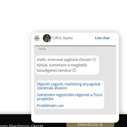
TURUL Optika
Live chat
14:02
Helló, örömmel segítünk Önnek! 🙂
Kérjük, kattintson a megfelelő
beszélgetési témára! 🙂
Díjazott vagyok, marketing anyagokat
szeretnék átvenni
Szeretném regisztrálni cégemet a Turul
projektbe
Problémám van
Ellenőrizze le
ogy élvezhesse sikerét.