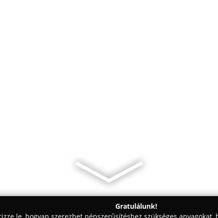
Gratulálunk!
rizze le, hogyan szerezhet népszerűsítéshez szükséges anyagokat, h