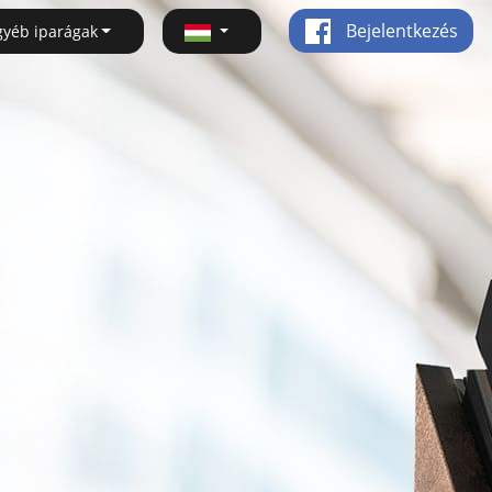
Bejelentkezés
gyéb iparágak