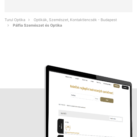
Turul Optika
Optikák, Szemészet, Kontaktlencsék - Budapest
Pálfia Szemészet és Optika