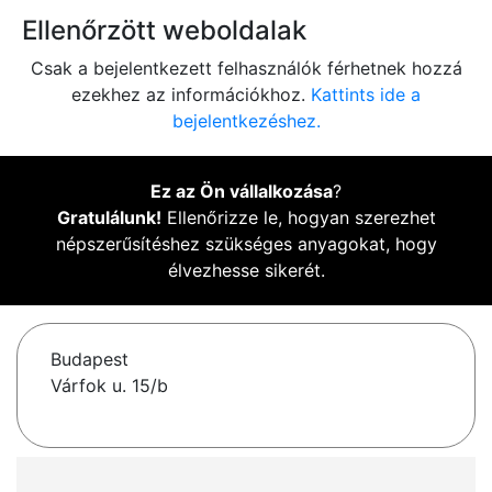
Ellenőrzött weboldalak
Csak a bejelentkezett felhasználók férhetnek hozzá
ezekhez az információkhoz.
Kattints ide a
bejelentkezéshez.
Ez az Ön vállalkozása
?
Gratulálunk!
Ellenőrizze le, hogyan szerezhet
népszerűsítéshez szükséges anyagokat, hogy
élvezhesse sikerét.
Budapest
Várfok u. 15/b