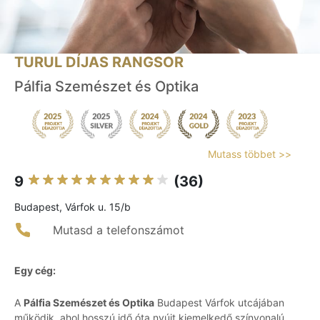
TURUL DÍJAS RANGSOR
Pálfia Szemészet és Optika
Mutass többet >>
9
(36)
Budapest, Várfok u. 15/b
Mutasd a telefonszámot
Egy cég:
A
Pálfia Szemészet és Optika
Budapest Várfok utcájában
működik, ahol hosszú idő óta nyújt kiemelkedő színvonalú