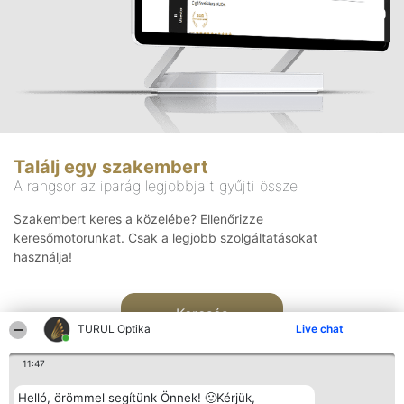
Találj egy szakembert
A rangsor az iparág legjobbjait gyűjti össze
Szakembert keres a közelébe? Ellenőrizze
keresőmotorunkat. Csak a legjobb szolgáltatásokat
használja!
Keresés
TURUL Optika
Live chat
11:47
Helló, örömmel segítünk Önnek! 🙂Kérjük,