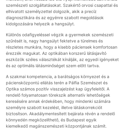
szemészeti szolgáltatásokat. Szakértő orvosi csapattal és
elhivatott személyzettel dolgozik, akik a precíz
diagnosztikára és az egyénre szabott megoldások
kidolgozására helyezik a hangsúlyt.
Különös odafigyeléssel végzik a gyermekek szemészeti
szűrését is, nagy hangsúlyt fektetve a türelmes és
részletes munkára, hogy a kisebb páciensek komfortosan
érezzék magukat. Az optikában korszerű látásjavító
eszközök széles választékát kínálják, az egyedi igényeket
és az optimális látásminőséget szem előtt tartva.
A szakmai kompetencia, a barátságos környezet és a
páciensközpontú ellátás terén a Pálfia Szemészet és
Optika számos pozitív visszajelzést kap ügyfeleitől. A
rendelő folyamatosan törekszik alternatív lehetőségek
keresésére annak érdekében, hogy mindenki számára
személyre szabott kezelést, illetve látáskorrekciót
biztosítson. Akadálymentesített bejárata révén a rendelő
könnyedén megközelíthető, és Budapest egyik
kiemelkedő magánszemészeti központjának számít.