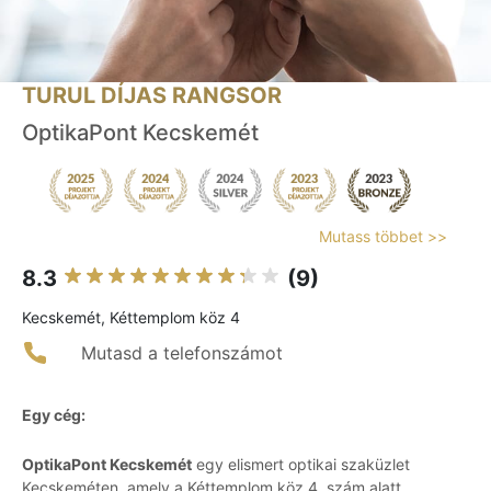
TURUL DÍJAS RANGSOR
OptikaPont Kecskemét
Mutass többet >>
8.3
(9)
Kecskemét, Kéttemplom köz 4
Mutasd a telefonszámot
Egy cég:
OptikaPont Kecskemét
egy elismert optikai szaküzlet
Kecskeméten, amely a Kéttemplom köz 4. szám alatt