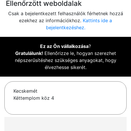
Ellenőrzött weboldalak
Csak a bejelentkezett felhasználók férhetnek hozzá
ezekhez az információkhoz.
Kattints ide a
bejelentkezéshez.
Ez az Ön vállalkozása
?
Gratulálunk!
Ellenőrizze le, hogyan szerezhet
népszerűsítéshez szükséges anyagokat, hogy
élvezhesse sikerét.
Kecskemét
Kéttemplom köz 4