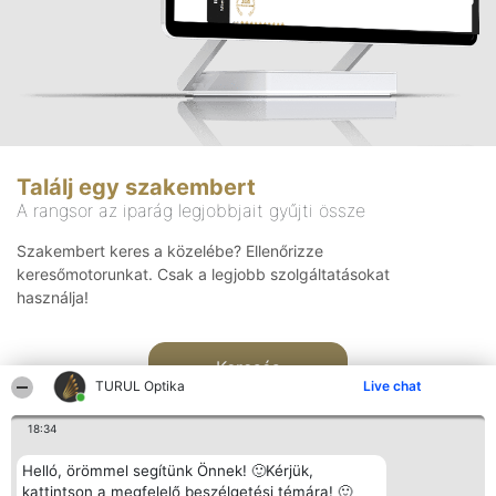
Találj egy szakembert
A rangsor az iparág legjobbjait gyűjti össze
Szakembert keres a közelébe? Ellenőrizze
keresőmotorunkat. Csak a legjobb szolgáltatásokat
használja!
Keresés
TURUL Optika
Live chat
18:34
Helló, örömmel segítünk Önnek! 🙂Kérjük,
kattintson a megfelelő beszélgetési témára! 🙂