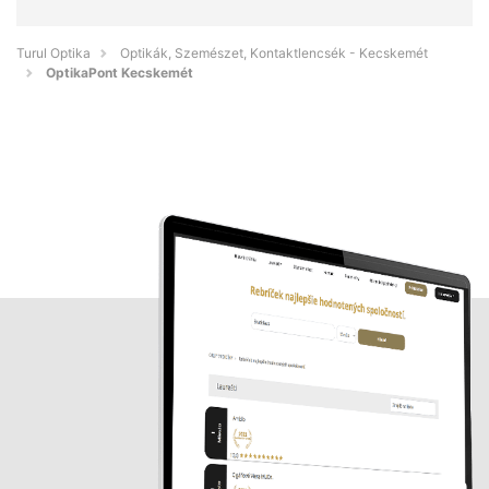
Turul Optika
Optikák, Szemészet, Kontaktlencsék - Kecskemét
OptikaPont Kecskemét