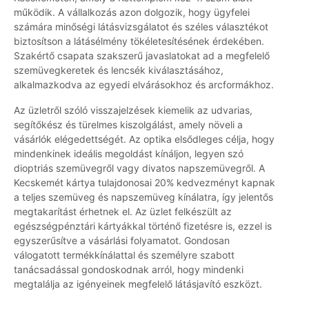
működik. A vállalkozás azon dolgozik, hogy ügyfelei
számára minőségi látásvizsgálatot és széles választékot
biztosítson a látásélmény tökéletesítésének érdekében.
Szakértő csapata szakszerű javaslatokat ad a megfelelő
szemüvegkeretek és lencsék kiválasztásához,
alkalmazkodva az egyedi elvárásokhoz és arcformákhoz.
Az üzletről szóló visszajelzések kiemelik az udvarias,
segítőkész és türelmes kiszolgálást, amely növeli a
vásárlók elégedettségét. Az optika elsődleges célja, hogy
mindenkinek ideális megoldást kínáljon, legyen szó
dioptriás szemüvegről vagy divatos napszemüvegről. A
Kecskemét kártya tulajdonosai 20% kedvezményt kapnak
a teljes szemüveg és napszemüveg kínálatra, így jelentős
megtakarítást érhetnek el. Az üzlet felkészült az
egészségpénztári kártyákkal történő fizetésre is, ezzel is
egyszerűsítve a vásárlási folyamatot. Gondosan
válogatott termékkínálattal és személyre szabott
tanácsadással gondoskodnak arról, hogy mindenki
megtalálja az igényeinek megfelelő látásjavító eszközt.