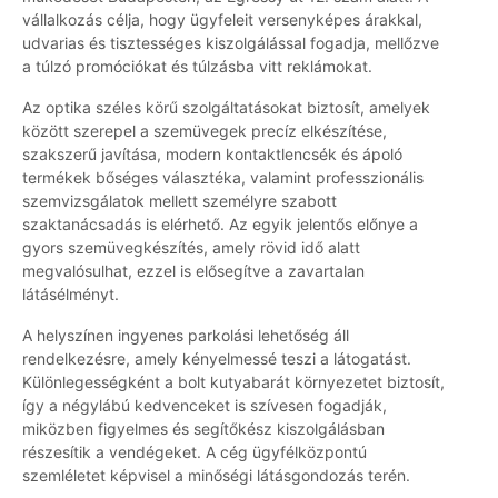
vállalkozás célja, hogy ügyfeleit versenyképes árakkal,
udvarias és tisztességes kiszolgálással fogadja, mellőzve
a túlzó promóciókat és túlzásba vitt reklámokat.
Az optika széles körű szolgáltatásokat biztosít, amelyek
között szerepel a szemüvegek precíz elkészítése,
szakszerű javítása, modern kontaktlencsék és ápoló
termékek bőséges választéka, valamint professzionális
szemvizsgálatok mellett személyre szabott
szaktanácsadás is elérhető. Az egyik jelentős előnye a
gyors szemüvegkészítés, amely rövid idő alatt
megvalósulhat, ezzel is elősegítve a zavartalan
látásélményt.
A helyszínen ingyenes parkolási lehetőség áll
rendelkezésre, amely kényelmessé teszi a látogatást.
Különlegességként a bolt kutyabarát környezetet biztosít,
így a négylábú kedvenceket is szívesen fogadják,
miközben figyelmes és segítőkész kiszolgálásban
részesítik a vendégeket. A cég ügyfélközpontú
szemléletet képvisel a minőségi látásgondozás terén.