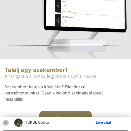
Találj egy szakembert
A rangsor az iparág legjobbjait gyűjti össze
Szakembert keres a közelébe? Ellenőrizze
keresőmotorunkat. Csak a legjobb szolgáltatásokat
használja!
Keresés
TURUL Optika
Live chat