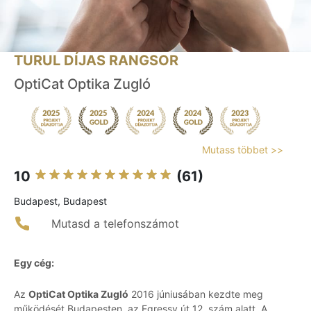
TURUL DÍJAS RANGSOR
OptiCat Optika Zugló
Mutass többet >>
10
(61)
Budapest, Budapest
Mutasd a telefonszámot
Egy cég:
Az
OptiCat Optika Zugló
2016 júniusában kezdte meg
működését Budapesten, az Egressy út 12. szám alatt. A