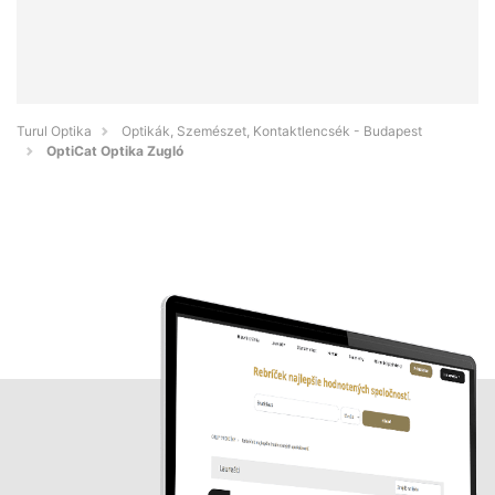
Turul Optika
Optikák, Szemészet, Kontaktlencsék - Budapest
OptiCat Optika Zugló