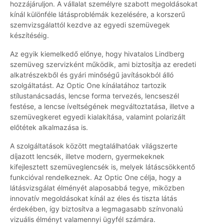
hozzájáruljon. A vállalat személyre szabott megoldásokat
kínál különféle látásproblémák kezelésére, a korszerű
szemvizsgálattól kezdve az egyedi szemüvegek
készítéséig.
Az egyik kiemelkedő előnye, hogy hivatalos Lindberg
szemüveg szervizként működik, ami biztosítja az eredeti
alkatrészekből és gyári minőségű javításokból álló
szolgáltatást. Az Optic One kínálatához tartozik
stílustanácsadás, lencse forma tervezés, lencseszél
festése, a lencse íveltségének megváltoztatása, illetve a
szemüvegkeret egyedi kialakítása, valamint polarizált
előtétek alkalmazása is.
A szolgáltatások között megtalálhatóak világszerte
díjazott lencsék, illetve modern, gyermekeknek
kifejlesztett szemüveglencsék is, melyek látáscsökkentő
funkcióval rendelkeznek. Az Optic One célja, hogy a
látásvizsgálat élményét alaposabbá tegye, miközben
innovatív megoldásokat kínál az éles és tiszta látás
érdekében, így biztosítva a legmagasabb színvonalú
vizuális élményt valamennyi ügyfél számára.