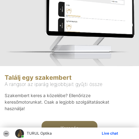
Találj egy szakembert
A rangsor az iparág legjobbjait gyűjti össze
Szakembert keres a közelébe? Ellenőrizze
keresőmotorunkat. Csak a legjobb szolgáltatásokat
használja!
Keresés
TURUL Optika
Live chat