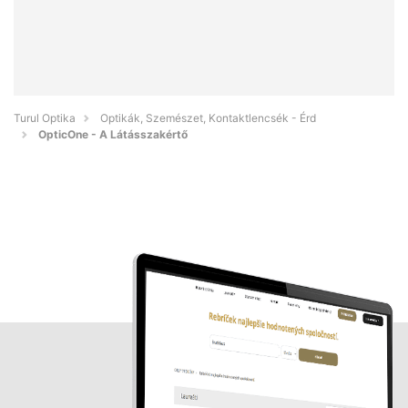
Turul Optika
Optikák, Szemészet, Kontaktlencsék - Érd
OpticOne - A Látásszakértő