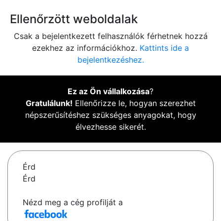
Ellenőrzött weboldalak
Csak a bejelentkezett felhasználók férhetnek hozzá
ezekhez az információkhoz.
Kattints ide a
bejelentkezéshez.
Ez az Ön vállalkozása
?
Gratulálunk!
Ellenőrizze le, hogyan szerezhet
népszerűsítéshez szükséges anyagokat, hogy
élvezhesse sikerét.
Érd
Érd
Nézd meg a cég profilját a