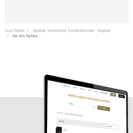
Turul Optika
Optikák, Szemészet, Kontaktlencsék - Nógrád
Op-Art Optika