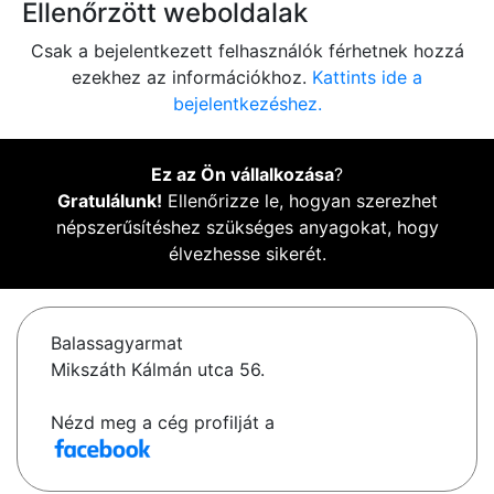
Ellenőrzött weboldalak
Csak a bejelentkezett felhasználók férhetnek hozzá
ezekhez az információkhoz.
Kattints ide a
bejelentkezéshez.
Ez az Ön vállalkozása
?
Gratulálunk!
Ellenőrizze le, hogyan szerezhet
népszerűsítéshez szükséges anyagokat, hogy
élvezhesse sikerét.
Balassagyarmat
Mikszáth Kálmán utca 56.
Nézd meg a cég profilját a