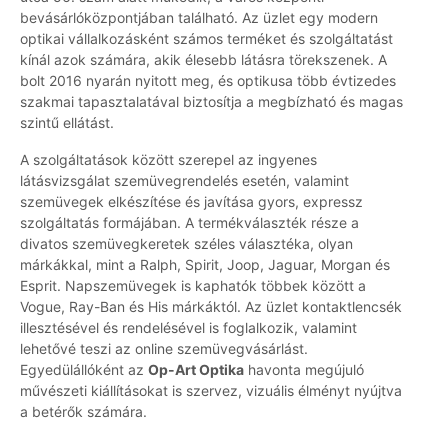
bevásárlóközpontjában található. Az üzlet egy modern
optikai vállalkozásként számos terméket és szolgáltatást
kínál azok számára, akik élesebb látásra törekszenek. A
bolt 2016 nyarán nyitott meg, és optikusa több évtizedes
szakmai tapasztalatával biztosítja a megbízható és magas
szintű ellátást.
A szolgáltatások között szerepel az ingyenes
látásvizsgálat szemüvegrendelés esetén, valamint
szemüvegek elkészítése és javítása gyors, expressz
szolgáltatás formájában. A termékválaszték része a
divatos szemüvegkeretek széles választéka, olyan
márkákkal, mint a Ralph, Spirit, Joop, Jaguar, Morgan és
Esprit. Napszemüvegek is kaphatók többek között a
Vogue, Ray-Ban és His márkáktól. Az üzlet kontaktlencsék
illesztésével és rendelésével is foglalkozik, valamint
lehetővé teszi az online szemüvegvásárlást.
Egyedülállóként az
Op-Art Optika
havonta megújuló
művészeti kiállításokat is szervez, vizuális élményt nyújtva
a betérők számára.