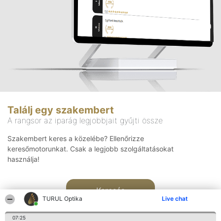
Találj egy szakembert
A rangsor az iparág legjobbjait gyűjti össze
Szakembert keres a közelébe? Ellenőrizze
keresőmotorunkat. Csak a legjobb szolgáltatásokat
használja!
Keresés
TURUL Optika
Live chat
07:25