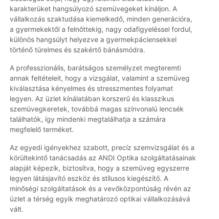
karakterüket hangsúlyozó szemüvegeket kínáljon. A
vállalkozás szaktudása kiemelkedő, minden generációra,
a gyermekektől a felnőttekig, nagy odafigyeléssel fordul,
különös hangsúlyt helyezve a gyermekpáciensekkel
történő türelmes és szakértő bánásmódra.
A professzionális, barátságos személyzet megteremti
annak feltételeit, hogy a vizsgálat, valamint a szemüveg
kiválasztása kényelmes és stresszmentes folyamat
legyen. Az üzlet kínálatában korszerű és klasszikus
szemüvegkeretek, továbbá magas színvonalú lencsék
találhatók, így mindenki megtalálhatja a számára
megfelelő terméket.
Az egyedi igényekhez szabott, precíz szemvizsgálat és a
körültekintő tanácsadás az ANDI Optika szolgáltatásainak
alapját képezik, biztosítva, hogy a szemüveg egyszerre
legyen látásjavító eszköz és stílusos kiegészítő. A
minőségi szolgáltatások és a vevőközpontúság révén az
üzlet a térség egyik meghatározó optikai vállalkozásává
vált.