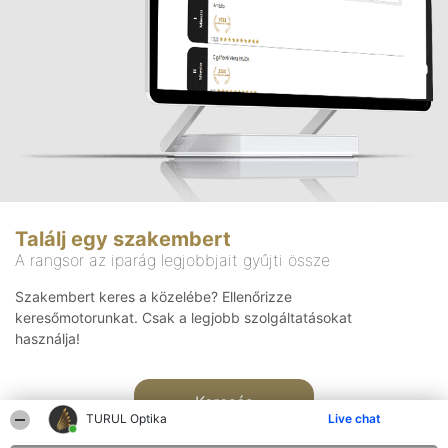
Találj egy szakembert
A rangsor az iparág legjobbjait gyűjti össze
Szakembert keres a közelébe? Ellenőrizze
keresőmotorunkat. Csak a legjobb szolgáltatásokat
használja!
Keresés
TURUL Optika
Live chat