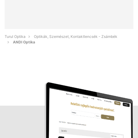
Turul Optika
Optikák, Szemészet, Kontaktlencsék - Zsámbék
ANDI Optika