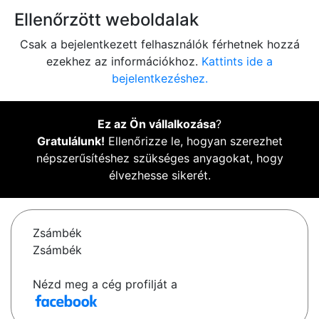
Ellenőrzött weboldalak
Csak a bejelentkezett felhasználók férhetnek hozzá
ezekhez az információkhoz.
Kattints ide a
bejelentkezéshez.
Ez az Ön vállalkozása
?
Gratulálunk!
Ellenőrizze le, hogyan szerezhet
népszerűsítéshez szükséges anyagokat, hogy
élvezhesse sikerét.
Zsámbék
Zsámbék
Nézd meg a cég profilját a