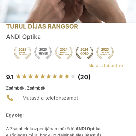
TURUL DÍJAS RANGSOR
ANDI Optika
Mutass többet >>
9.1
(20)
Zsámbék, Zsámbék
Mutasd a telefonszámot
Egy cég:
A Zsámbék központjában működő
ANDI Optika
elsődleges célja, hogy ügyfeleinek éles látást és