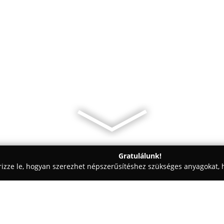
Gratulálunk!
rizze le, hogyan szerezhet népszerűsítéshez szükséges anyagokat, h
k - Budapest
Naphegy Optika