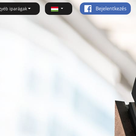
Bejelentkezés
gyéb iparágak