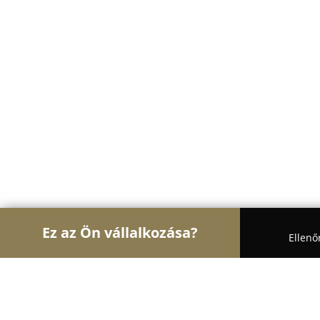
Ez az Ön vállalkozása?
Ellenő
Turul Optika
Optikák, Szemészet, Kontaktlencsé