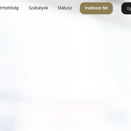
érhetőség
Szabályok
Státusz
Iratkozz fel
E