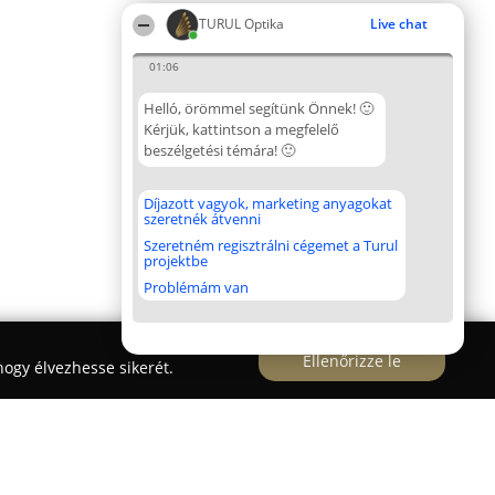
TURUL Optika
Live chat
01:06
Helló, örömmel segítünk Önnek! 🙂
Kérjük, kattintson a megfelelő
beszélgetési témára! 🙂
Díjazott vagyok, marketing anyagokat
szeretnék átvenni
Szeretném regisztrálni cégemet a Turul
projektbe
Problémám van
Ellenőrizze le
ogy élvezhesse sikerét.