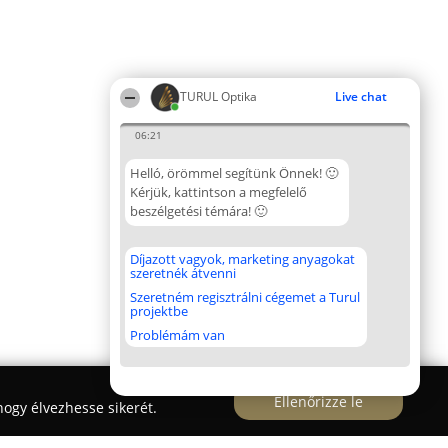
TURUL Optika
Live chat
06:21
Helló, örömmel segítünk Önnek! 🙂
Kérjük, kattintson a megfelelő
beszélgetési témára! 🙂
Díjazott vagyok, marketing anyagokat
szeretnék átvenni
Szeretném regisztrálni cégemet a Turul
projektbe
Problémám van
Ellenőrizze le
ogy élvezhesse sikerét.