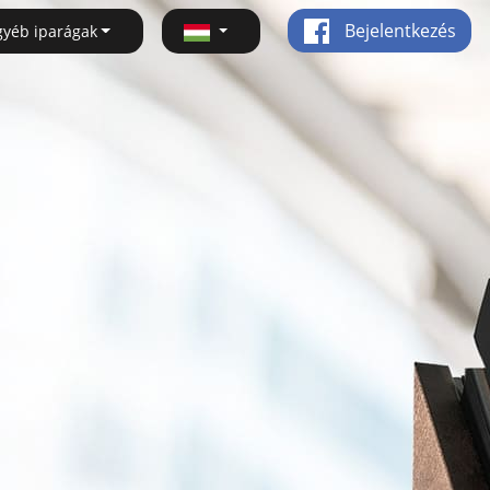
Bejelentkezés
gyéb iparágak