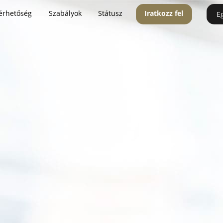
érhetőség
Szabályok
Státusz
Iratkozz fel
E