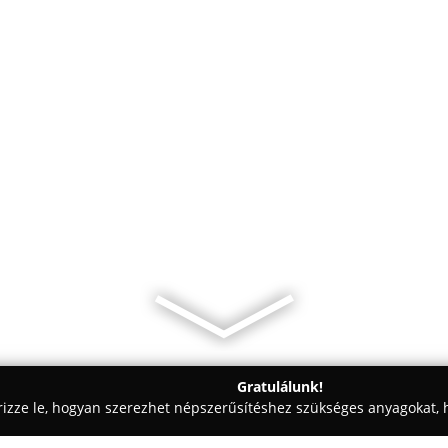
Gratulálunk!
rizze le, hogyan szerezhet népszerűsítéshez szükséges anyagokat, h