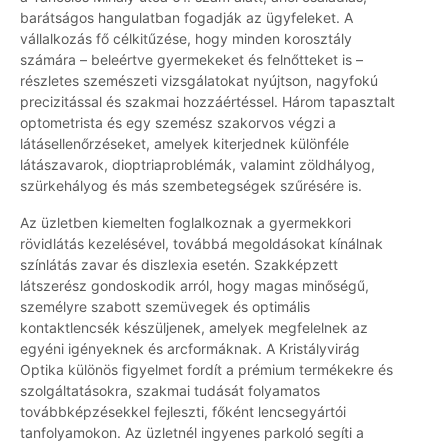
barátságos hangulatban fogadják az ügyfeleket. A
vállalkozás fő célkitűzése, hogy minden korosztály
számára – beleértve gyermekeket és felnőtteket is –
részletes szemészeti vizsgálatokat nyújtson, nagyfokú
precizitással és szakmai hozzáértéssel. Három tapasztalt
optometrista és egy szemész szakorvos végzi a
látásellenőrzéseket, amelyek kiterjednek különféle
látászavarok, dioptriaproblémák, valamint zöldhályog,
szürkehályog és más szembetegségek szűrésére is.
Az üzletben kiemelten foglalkoznak a gyermekkori
rövidlátás kezelésével, továbbá megoldásokat kínálnak
színlátás zavar és diszlexia esetén. Szakképzett
látszerész gondoskodik arról, hogy magas minőségű,
személyre szabott szemüvegek és optimális
kontaktlencsék készüljenek, amelyek megfelelnek az
egyéni igényeknek és arcformáknak. A Kristályvirág
Optika különös figyelmet fordít a prémium termékekre és
szolgáltatásokra, szakmai tudását folyamatos
továbbképzésekkel fejleszti, főként lencsegyártói
tanfolyamokon. Az üzletnél ingyenes parkoló segíti a