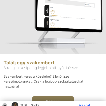
Találj egy szakembert
A rangsor az iparág legjobbjait gyűjti össze
Szakembert keres a közelébe? Ellenőrizze
keresőmotorunkat. Csak a legjobb szolgáltatásokat
használja!
Keresés
TURUL Optika
Live chat