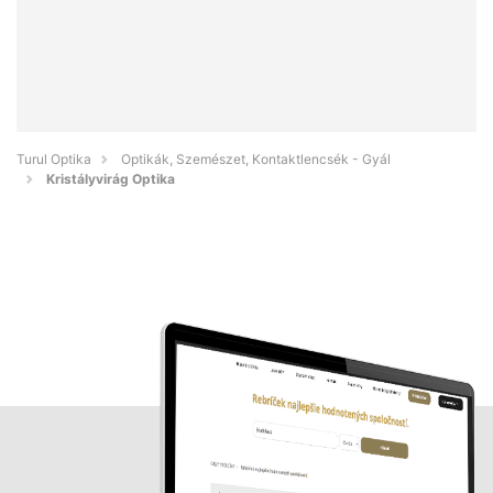
Turul Optika
Optikák, Szemészet, Kontaktlencsék - Gyál
Kristályvirág Optika