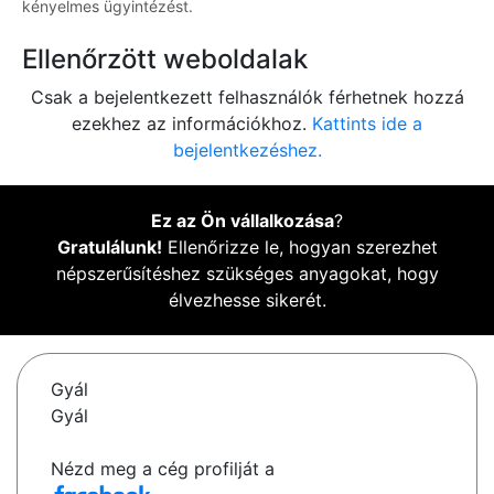
kényelmes ügyintézést.
Ellenőrzött weboldalak
Csak a bejelentkezett felhasználók férhetnek hozzá
ezekhez az információkhoz.
Kattints ide a
bejelentkezéshez.
Ez az Ön vállalkozása
?
Gratulálunk!
Ellenőrizze le, hogyan szerezhet
népszerűsítéshez szükséges anyagokat, hogy
élvezhesse sikerét.
Gyál
Gyál
Nézd meg a cég profilját a