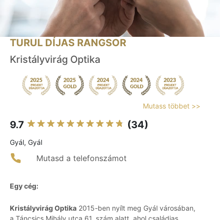
TURUL DÍJAS RANGSOR
Kristályvirág Optika
Mutass többet >>
9.7
(34)
Gyál, Gyál
Mutasd a telefonszámot
Egy cég:
Kristályvirág Optika
2015-ben nyílt meg Gyál városában,
a Táncsics Mihály utca 61. szám alatt, ahol családias,