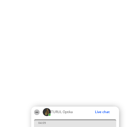
TURUL Optika
Live chat
04:09