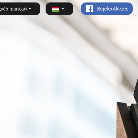
Bejelentkezés
gyéb iparágak