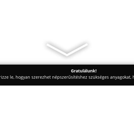
Gratulálunk!
rizze le, hogyan szerezhet népszerűsítéshez szükséges anyagokat, h
k - Budapest
Optipluss optika