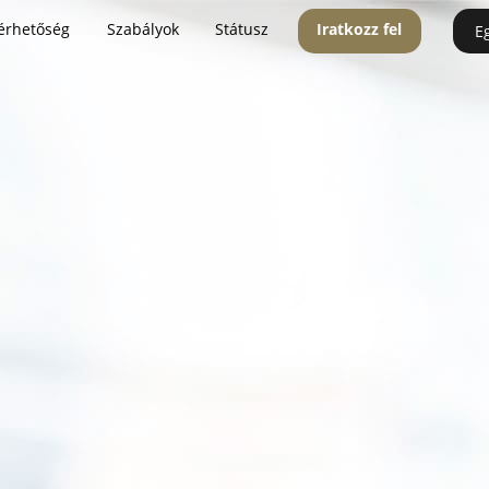
érhetőség
Szabályok
Státusz
Iratkozz fel
E