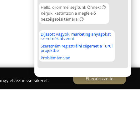
Helló, örömmel segítünk Önnek! 🙂
Kérjük, kattintson a megfelelő
beszélgetési témára! 🙂
Díjazott vagyok, marketing anyagokat
szeretnék átvenni
Szeretném regisztrálni cégemet a Turul
projektbe
Problémám van
Ellenőrizze le
ogy élvezhesse sikerét.