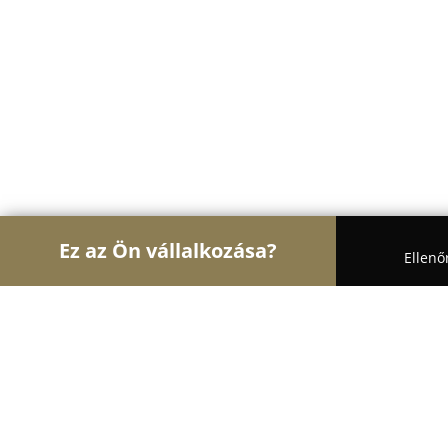
Ez az Ön vállalkozása?
Ellenő
Turul Optika
Optikák, Szemészet, Kontaktlencsé
Optipluss optika