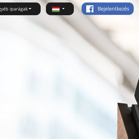
Bejelentkezés
gyéb iparágak