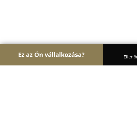
Ez az Ön vállalkozása?
Ellenő
Turul Optika
Optikák, Szemészet, Kontaktlencsék
Hatalyák Optika