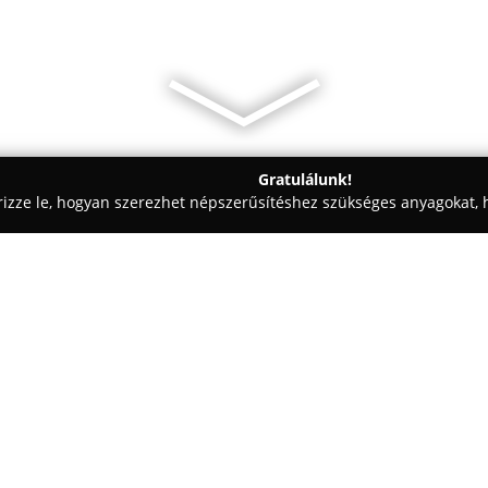
Gratulálunk!
rizze le, hogyan szerezhet népszerűsítéshez szükséges anyagokat, h
 - Tura
Hatalyák Optika
Egy cég:
Hatalyák Optika
1983-ban kezd
Jánosné, ismertebb nevén Panni
fejlődött, amely jelenleg Aszód 