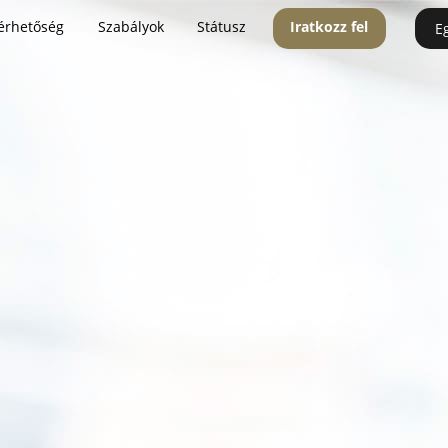
érhetőség
Szabályok
Státusz
Iratkozz fel
E