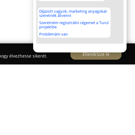
Díjazott vagyok, marketing anyagokat
szeretnék átvenni
Szeretném regisztrálni cégemet a Turul
projektbe
Problémám van
Ellenőrizze le
ogy élvezhesse sikerét.
te működését Aszódon, alapítója Hatalyák
ka. Az évek során az optika családi vállalkozássá
mellett Turán is jelen van, kiszolgálva a helyi