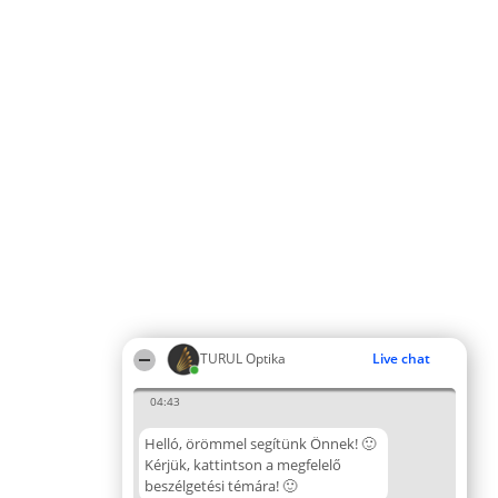
TURUL Optika
Live chat
04:43
Helló, örömmel segítünk Önnek! 🙂
Kérjük, kattintson a megfelelő
beszélgetési témára! 🙂