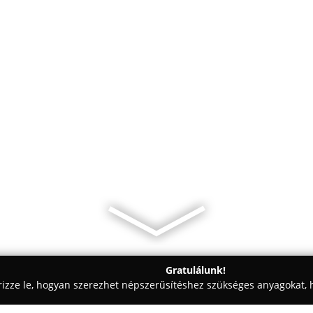
Gratulálunk!
rizze le, hogyan szerezhet népszerűsítéshez szükséges anyagokat, h