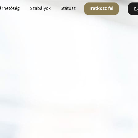
érhetőség
Szabályok
Státusz
Iratkozz fel
E