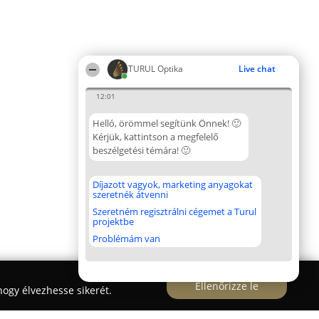
TURUL Optika
Live chat
12:01
Helló, örömmel segítünk Önnek! 🙂
Kérjük, kattintson a megfelelő
beszélgetési témára! 🙂
Díjazott vagyok, marketing anyagokat
szeretnék átvenni
Szeretném regisztrálni cégemet a Turul
projektbe
Problémám van
Ellenőrizze le
ogy élvezhesse sikerét.