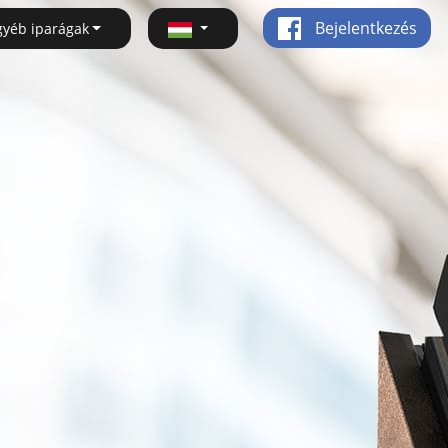
Bejelentkezés
gyéb iparágak