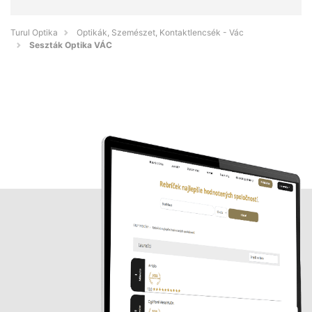
Turul Optika
Optikák, Szemészet, Kontaktlencsék - Vác
Seszták Optika VÁC