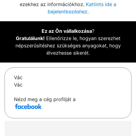
ezekhez az információkhoz.
Kattints ide a
bejelentkezéshez.
Ez az Ön vállalkozása
?
Gratulálunk!
Ellenőrizze le, hogyan szerezhet
népszerűsítéshez szükséges anyagokat, hogy
élvezhesse sikerét.
Vác
Vác
Nézd meg a cég profilját a