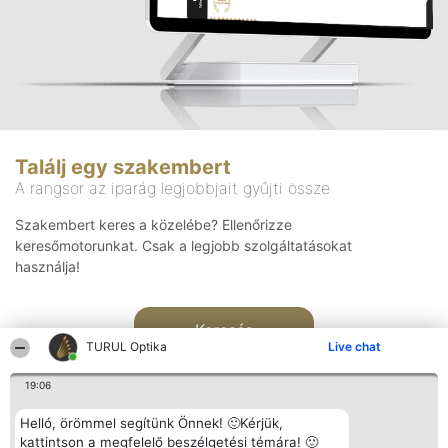
Találj egy szakembert
A rangsor az iparág legjobbjait gyűjti össze
Szakembert keres a közelébe? Ellenőrizze
keresőmotorunkat. Csak a legjobb szolgáltatásokat
használja!
Keresés
TURUL Optika
Live chat
19:06
Helló, örömmel segítünk Önnek! 🙂Kérjük,
kattintson a megfelelő beszélgetési témára! 🙂