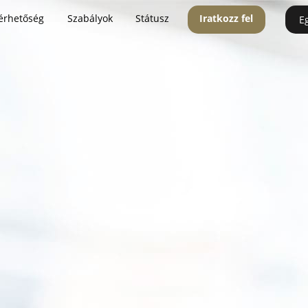
érhetőség
Szabályok
Státusz
Iratkozz fel
E