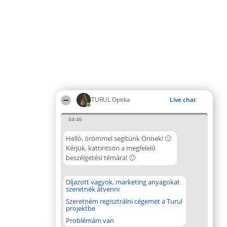
TURUL Optika
Live chat
04:46
Helló, örömmel segítünk Önnek! 🙂
Kérjük, kattintson a megfelelő
beszélgetési témára! 🙂
Díjazott vagyok, marketing anyagokat
szeretnék átvenni
Szeretném regisztrálni cégemet a Turul
projektbe
Problémám van