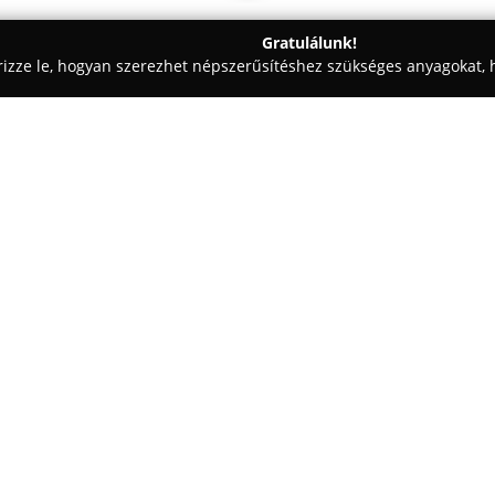
Gratulálunk!
rizze le, hogyan szerezhet népszerűsítéshez szükséges anyagokat, h
k - Dunaharaszti
Kamilla Optika Dunaharaszti
Egy cég:
Kamilla Optika Dunaharaszti
2
színvonalú optikai szolgáltatáso
optometrista és kontaktológus, 
rendelkezik. A vállalkozás pr
Mutass többet >>
képvisel a szemüvegek és a kap
Az üzlet korszerű felszereltség
centráló eszközzel végzik a pre
berendezés része a ZEISS Visio