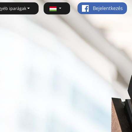
Bejelentkezés
gyéb iparágak