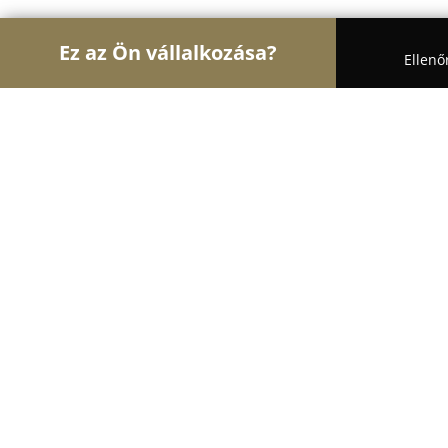
Ez az Ön vállalkozása?
Ellenő
Turul Optika
Optikák, Szemészet, Kontaktlencsé
Kamilla Optika Dunaharaszti
10
(87)
Dunaharaszti, Dunaharaszti
Mutasd a telefonszámot