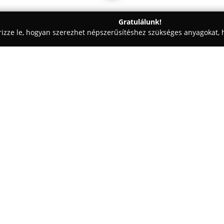
Gratulálunk!
rizze le, hogyan szerezhet népszerűsítéshez szükséges anyagokat, h
 - Kazincbarcika
Fókusz Optika
Egy cég:
Fókusz Optika
Kazincbarcikán 
ötvöződik a szakmai tudás és a
kezdve a pontos szemüvegkészít
kereteket, különféle lencséke
napszemüvegeket, kontaktlencs
vállalkozás célja, hogy minden
megfelelő látáskorrekciós meg
igazodik.