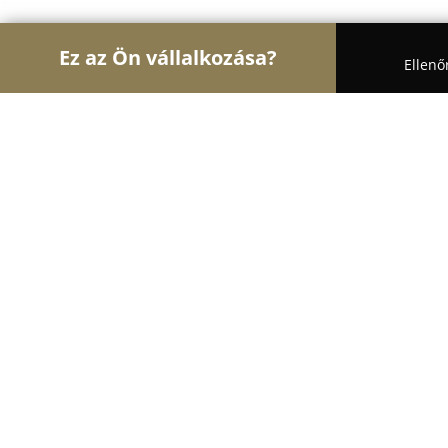
Ez az Ön vállalkozása?
Ellenő
Turul Optika
Optikák, Szemészet, Kontaktlencsék
Fókusz Optika
8.5
(6)
Kazincbarcika, Kazincbarcika
Mutasd a telefonszámot