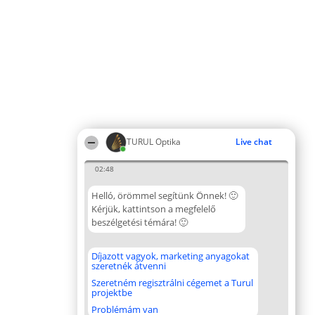
TURUL Optika
Live chat
02:48
Helló, örömmel segítünk Önnek! 🙂
Kérjük, kattintson a megfelelő
beszélgetési témára! 🙂
Díjazott vagyok, marketing anyagokat
szeretnék átvenni
Szeretném regisztrálni cégemet a Turul
projektbe
Problémám van