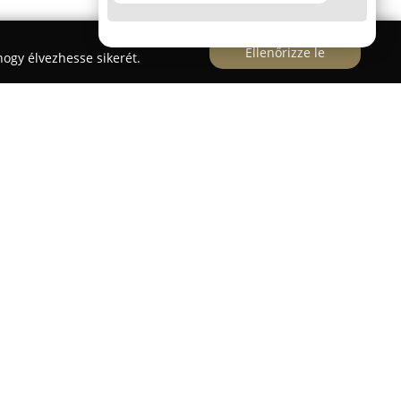
Ellenőrizze le
ogy élvezhesse sikerét.
átfogó optikai szolgáltatásokat nyújt, amelyekben
 magas minőség. A modern látásvizsgálatoktól
ésen át széles választékban kínálnak divatos
t, valamint hagyományos szemüvegeket,
éket és kapcsolódó ápolószereket egy helyen. A
 vásárló megtalálja a számára leginkább
oldást, amely egyediségéhez és igényeihez