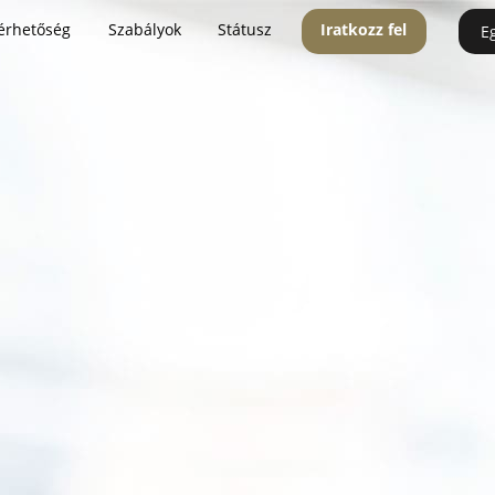
érhetőség
Szabályok
Státusz
Iratkozz fel
E