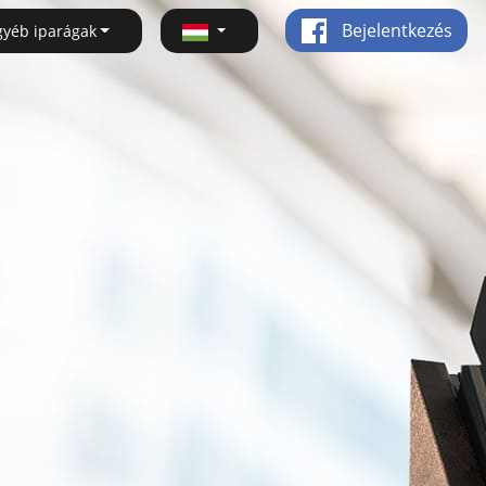
Bejelentkezés
gyéb iparágak