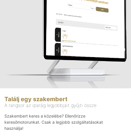
Találj egy szakembert
A rangsor az iparág legjobbjait gyűjti össze
Szakembert keres a közelébe? Ellenőrizze
keresőmotorunkat. Csak a legjobb szolgáltatásokat
használja!