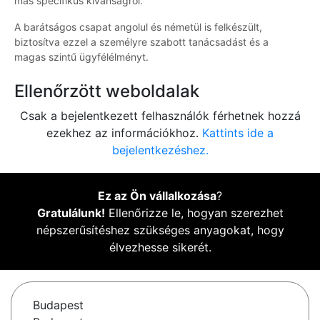
más specifikus kívánságról.
A barátságos csapat angolul és németül is felkészült,
biztosítva ezzel a személyre szabott tanácsadást és a
magas szintű ügyfélélményt.
Ellenőrzött weboldalak
Csak a bejelentkezett felhasználók férhetnek hozzá
ezekhez az információkhoz.
Kattints ide a
bejelentkezéshez.
Ez az Ön vállalkozása
?
Gratulálunk!
Ellenőrizze le, hogyan szerezhet
népszerűsítéshez szükséges anyagokat, hogy
élvezhesse sikerét.
Budapest