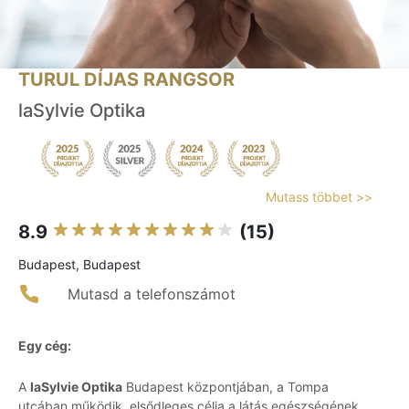
TURUL DÍJAS RANGSOR
laSylvie Optika
Mutass többet >>
8.9
(15)
Budapest, Budapest
Mutasd a telefonszámot
Egy cég:
A
laSylvie Optika
Budapest központjában, a Tompa
utcában működik, elsődleges célja a látás egészségének