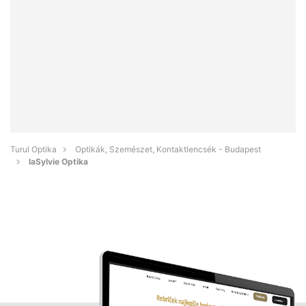
Turul Optika
Optikák, Szemészet, Kontaktlencsék - Budapest
laSylvie Optika