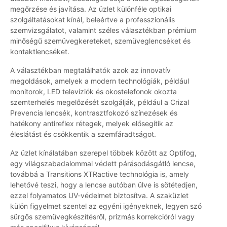
megőrzése és javítása. Az üzlet különféle optikai
szolgáltatásokat kínál, beleértve a professzionális
szemvizsgálatot, valamint széles választékban prémium
minőségű szemüvegkereteket, szemüveglencséket és
kontaktlencséket.
A választékban megtalálhatók azok az innovatív
megoldások, amelyek a modern technológiák, például
monitorok, LED televíziók és okostelefonok okozta
szemterhelés megelőzését szolgálják, például a Crizal
Prevencia lencsék, kontrasztfokozó színezések és
hatékony antireflex rétegek, melyek elősegítik az
éleslátást és csökkentik a szemfáradtságot.
Az üzlet kínálatában szerepel többek között az Optifog,
egy világszabadalommal védett párásodásgátló lencse,
továbbá a Transitions XTRactive technológia is, amely
lehetővé teszi, hogy a lencse autóban ülve is sötétedjen,
ezzel folyamatos UV-védelmet biztosítva. A szaküzlet
külön figyelmet szentel az egyéni igényeknek, legyen szó
sürgős szemüvegkészítésről, prizmás korrekcióról vagy