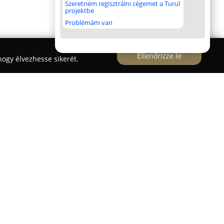
Szeretném regisztrálni cégemet a Turul
projektbe
Problémám van
Ellenőrizze le
ogy élvezhesse sikerét.
esten, a Kresz Géza utca 21. alatt működik, ahol
ásgondozást kínál. A szolgáltatást optometristák
tő csapata végzi, modern technológiákat
kek szemvizsgálatánál.
 személyre szabott tanácsadással és gondos
iens számára legmegfelelőbb megoldást minden