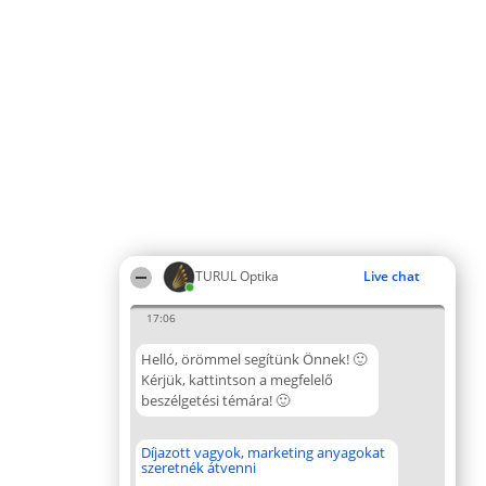
TURUL Optika
Live chat
17:06
Helló, örömmel segítünk Önnek! 🙂
Kérjük, kattintson a megfelelő
beszélgetési témára! 🙂
Díjazott vagyok, marketing anyagokat
szeretnék átvenni