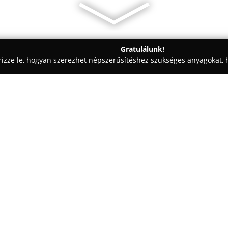
Gratulálunk!
rizze le, hogyan szerezhet népszerűsítéshez szükséges anyagokat, h
k - Budapest
Vizucare Látáscentrum
Egy cég:
A
Vizucare Látáscentrum
Budap
magas színvonalú és átfogó lát
és tapasztalt optikusok szakér
alkalmazva felnőttek és gyerme
Mutass többet >>
A központ fő célkitűzése, hogy
figyelemmel találja meg a pác