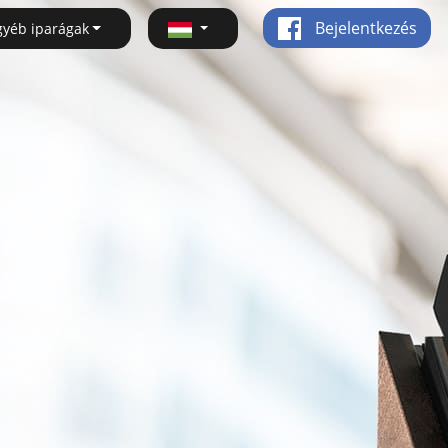
Bejelentkezés
gyéb iparágak