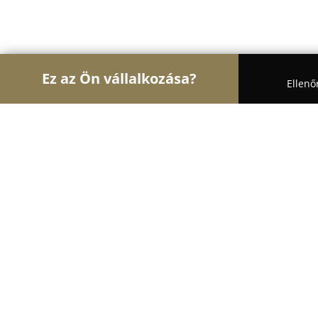
Ez az Ön vállalkozása?
Ellenő
Turul Optika
Optikák, Szemészet, Kontaktlencsé
Vizucare Látáscentrum
10
(126)