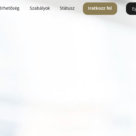
érhetőség
Szabályok
Státusz
Iratkozz fel
E