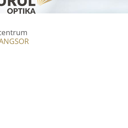
scentrum
RANGSOR