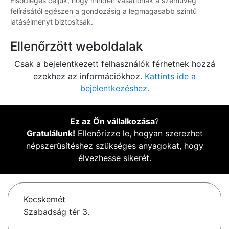
Elsődleges céljuk, hogy minden vásárlónak a szemüveg
felírásától egészen a gondozásig a legmagasabb szintű
látásélményt biztosítsák.
Ellenőrzött weboldalak
Csak a bejelentkezett felhasználók férhetnek hozzá
ezekhez az információkhoz.
Kattints ide a
bejelentkezéshez.
Ez az Ön vállalkozása
?
Gratulálunk!
Ellenőrizze le, hogyan szerezhet
népszerűsítéshez szükséges anyagokat, hogy
élvezhesse sikerét.
Kecskemét
Szabadság tér 3.