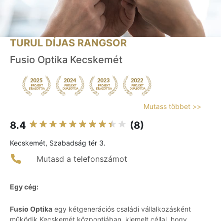
TURUL DÍJAS RANGSOR
Fusio Optika Kecskemét
Mutass többet >>
8.4
(8)
Kecskemét, Szabadság tér 3.
Mutasd a telefonszámot
Egy cég:
Fusio Optika
egy kétgenerációs családi vállalkozásként
működik Kecskemét központjában, kiemelt céllal, hogy