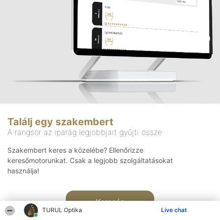
Találj egy szakembert
A rangsor az iparág legjobbjait gyűjti össze
Szakembert keres a közelébe? Ellenőrizze
keresőmotorunkat. Csak a legjobb szolgáltatásokat
használja!
Keresés
TURUL Optika
Live chat