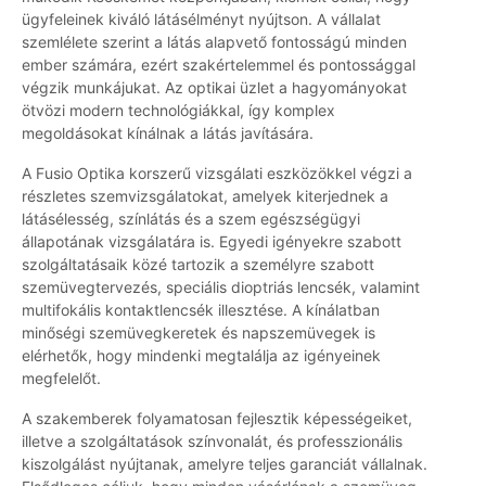
ügyfeleinek kiváló látásélményt nyújtson. A vállalat
szemlélete szerint a látás alapvető fontosságú minden
ember számára, ezért szakértelemmel és pontossággal
végzik munkájukat. Az optikai üzlet a hagyományokat
ötvözi modern technológiákkal, így komplex
megoldásokat kínálnak a látás javítására.
A Fusio Optika korszerű vizsgálati eszközökkel végzi a
részletes szemvizsgálatokat, amelyek kiterjednek a
látásélesség, színlátás és a szem egészségügyi
állapotának vizsgálatára is. Egyedi igényekre szabott
szolgáltatásaik közé tartozik a személyre szabott
szemüvegtervezés, speciális dioptriás lencsék, valamint
multifokális kontaktlencsék illesztése. A kínálatban
minőségi szemüvegkeretek és napszemüvegek is
elérhetők, hogy mindenki megtalálja az igényeinek
megfelelőt.
A szakemberek folyamatosan fejlesztik képességeiket,
illetve a szolgáltatások színvonalát, és professzionális
kiszolgálást nyújtanak, amelyre teljes garanciát vállalnak.