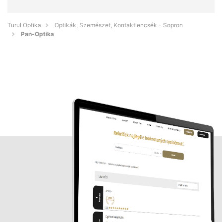
Turul Optika
Optikák, Szemészet, Kontaktlencsék - Sopron
Pan-Optika