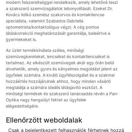
modern felszereltséggel rendelkezik, amely lehetővé teszi
a szakszerű szemvizsgálatok lebonyolítását. Ezeket Dr.
Kovács Ildikó szemész szakorvos és kontaktlencse
specialista, valamint Szabados Gabriella
optometrista/kontaktológus végzi. A cég pontos
látáskorrekció meghatározását garantálja, beleértve a
gyermekeket is.
Az üzlet termékkínálata széles, minőségi
szemüvegkereteket, lencséket és kontaktlencséket is
tartalmaz. Az elkészült szemüvegek akár egy órán belül
átvehetők, amely gyors és kényelmes megoldást jelent az
ügyfelek számára. A kiváló ügyfélszolgálat és a szakmai
hozzáértés hozzájárulnak ahhoz, hogy minden vásárló
megtalálja a számára ideális látásjavító eszközt. A
minőségi termékek és szakszerű tanácsadás révén a Pan-
Optika nagy hangsúlyt fektet az ügyfelek
elégedettségére.
Ellenőrzött weboldalak
Csak a bejelentkezett felhasználók férhetnek hozzá