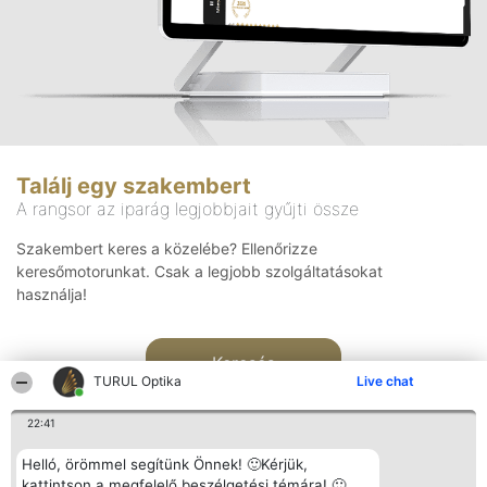
Találj egy szakembert
A rangsor az iparág legjobbjait gyűjti össze
Szakembert keres a közelébe? Ellenőrizze
keresőmotorunkat. Csak a legjobb szolgáltatásokat
használja!
Keresés
TURUL Optika
Live chat
22:41
Helló, örömmel segítünk Önnek! 🙂Kérjük,
kattintson a megfelelő beszélgetési témára! 🙂