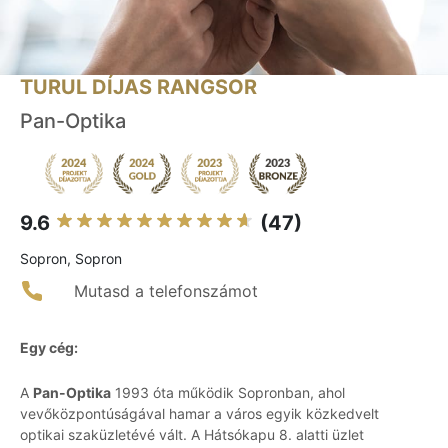
TURUL DÍJAS RANGSOR
Pan-Optika
9.6
(47)
Sopron, Sopron
Mutasd a telefonszámot
Egy cég:
A
Pan-Optika
1993 óta működik Sopronban, ahol
vevőközpontúságával hamar a város egyik közkedvelt
optikai szaküzletévé vált. A Hátsókapu 8. alatti üzlet