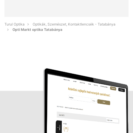
Turul Optika
Optikák, Szemészet, Kontaktlencsék - Tatabánya
Opti Markt optika Tatabánya