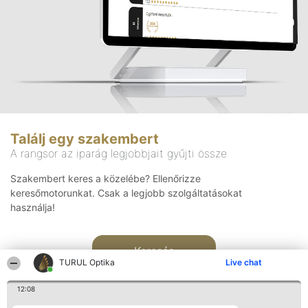
Találj egy szakembert
A rangsor az iparág legjobbjait gyűjti össze
Szakembert keres a közelébe? Ellenőrizze
keresőmotorunkat. Csak a legjobb szolgáltatásokat
használja!
Keresés
TURUL Optika
Live chat
12:08