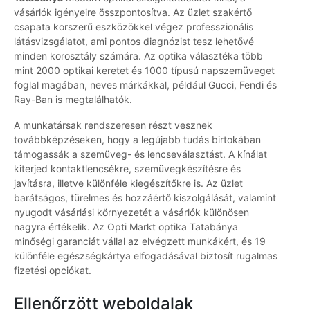
vásárlók igényeire összpontosítva. Az üzlet szakértő
csapata korszerű eszközökkel végez professzionális
látásvizsgálatot, ami pontos diagnózist tesz lehetővé
minden korosztály számára. Az optika választéka több
mint 2000 optikai keretet és 1000 típusú napszemüveget
foglal magában, neves márkákkal, például Gucci, Fendi és
Ray-Ban is megtalálhatók.
A munkatársak rendszeresen részt vesznek
továbbképzéseken, hogy a legújabb tudás birtokában
támogassák a szemüveg- és lencseválasztást. A kínálat
kiterjed kontaktlencsékre, szemüvegkészítésre és
javításra, illetve különféle kiegészítőkre is. Az üzlet
barátságos, türelmes és hozzáértő kiszolgálását, valamint
nyugodt vásárlási környezetét a vásárlók különösen
nagyra értékelik. Az Opti Markt optika Tatabánya
minőségi garanciát vállal az elvégzett munkákért, és 19
különféle egészségkártya elfogadásával biztosít rugalmas
fizetési opciókat.
Ellenőrzött weboldalak