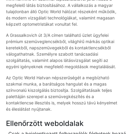
megfelelő látás biztosításához. A vállalkozás a magyar
tulajdonban álló Optic World hálózat részeként működik,
és modern vizsgálati technológiákat, valamint magasan
képzett optometristákat vonultat fel.
A Grassalkovich út 3/A címen található üzlet ügyfelei
prémium szemüveglencsékből, világhírű márkás optikai
keretekből, napszemüvegekből és kontaktlencsékből
válogathatnak. Személyre szabott tanácsadási
szolgáltatás, valamint alapos látásvizsgálat segíti az
egyéni igényeknek megfelelő megoldások megtalálását.
Az Optic World Hatvan népszerűségét a megbízható
szakmai munka, a barátságos hangulat és a magas
színvonalú kiszolgálás biztosítja. Szolgáltatásaik teljes
palettáján szerepel a szemüvegkészítés és a
kontaktlencse illesztés is, melyek hosszú távú kényelmet
és éleslátást nyújtanak.
Ellenőrzött weboldalak
Csak a bejelentkezett felhasználók férhetnek hozzá