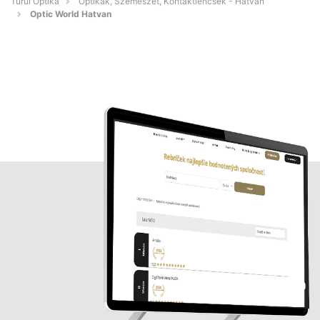
Turul Optika
Optikák, Szemészet, Kontaktlencsék - Hatvan
Optic World Hatvan