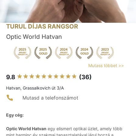
TURUL DÍJAS RANGSOR
Optic World Hatvan
Mutass többet >>
9.8
(36)
Hatvan, Grassalkovich út 3/A
Mutasd a telefonszámot
Egy cég:
Optic World Hatvan
egy elismert optikai üzlet, amely több
mint harminc év szakmai tapasztalatával járul hozzá a