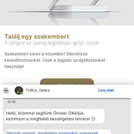
Találj egy szakembert
A rangsor az iparág legjobbjait gyűjti össze
Szakembert keres a közelébe? Ellenőrizze
keresőmotorunkat. Csak a legjobb szolgáltatásokat
használja!
Keresés
TURUL Optika
Live chat
22:45
Helló, örömmel segítünk Önnek! 🙂Kérjük,
kattintson a megfelelő beszélgetési témára! 🙂
Rangsorszervező
Népszavazás
Elérhetőség
Díjazott vagyok, marketing anyagokat szeretnék
SC Beautiful Company S.R.L.
Nyertesek
Elérhetőség