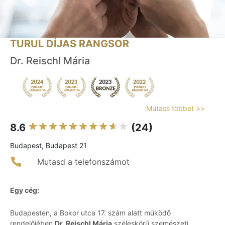
TURUL DÍJAS RANGSOR
Dr. Reischl Mária
Mutass többet >>
8.6
(24)
Budapest, Budapest 21
Mutasd a telefonszámot
Egy cég:
Budapesten, a Bokor utca 17. szám alatt működő
rendelőjében
Dr. Reischl Mária
széleskörű szemészeti