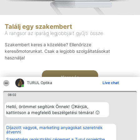
Találj egy szakembert
A rangsor az iparág legjobbjait gyűjti össze
Szakembert keres a közelébe? Ellenőrizze
keresőmotorunkat. Csak a legjobb szolgáltatásokat
használja!
Keresés
TURUL Optika
Live chat
08:02
Helló, örömmel segítünk Önnek! 🙂Kérjük,
kattintson a megfelelő beszélgetési témára! 🙂
Rangsorszervező
Népszavazás
Elérhetőség
Díjazott vagyok, marketing anyagokat szeretnék
SC Beautiful Company S.R.L.
Nyertesek
Elérhetőség
átvenni
Bulevardul Aleea Timișul De
Az összes
Sus Nr. 2, Bl. A30, Sc. A, Et.
díjazottak
Szeretném regisztrálni cégemet a Turul projektbe