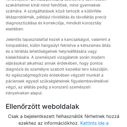
szakértelmet kínál mind felnőttek, mind gyermekek
számára. A szolgáltatások közé tartozik a különféle
látásproblémák, például rövidlátás és távollátás precíz
diagnosztizálása és korrekciója, mindkét korosztály
esetében.
Jelentős tapasztalattal kezeli a kancsalságot, valamint a
tompalátást, külön hangsúlyt fektetve a kétszemes látás
és a térlátás lehetőségeinek helyreállítására vagy
kialakítására. A szemészeti vizsgálatok során modern
eljárásokat alkalmaz annak érdekében, hogy pontos
diagnózis és személyre szabott kezelési terv készüljön.
Az egészségmegőrzés érdekében végzett munkát a
páciensek egyedi szükségleteinek figyelembevételével
végzi, az ellátás pedig a korszerű szemészeti
irányelveken alapul.
Ellenőrzött weboldalak
Csak a bejelentkezett felhasználók férhetnek hozzá
ezekhez az információkhoz.
Kattints ide a