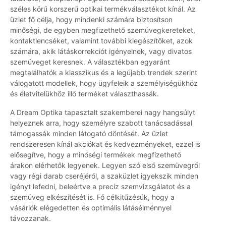
széles körű korszerű optikai termékválasztékot kínál. Az
üzlet fő célja, hogy mindenki számára biztosítson
minőségi, de egyben megfizethető szemüvegkereteket,
kontaktlencséket, valamint további kiegészítőket, azok
számára, akik látáskorrekciót igényelnek, vagy divatos
szemüveget keresnek. A választékban egyaránt
megtalálhatók a klasszikus és a legújabb trendek szerint
válogatott modellek, hogy ügyfeleik a személyiségükhöz
és életvitelükhöz illő terméket választhassák.
A Dream Optika tapasztalt szakemberei nagy hangsúlyt
helyeznek arra, hogy személyre szabott tanácsadással
támogassák minden látogató döntését. Az üzlet
rendszeresen kínál akciókat és kedvezményeket, ezzel is
elősegítve, hogy a minőségi termékek megfizethető
árakon elérhetők legyenek. Legyen szó első szemüvegről
vagy régi darab cseréjéről, a szaküzlet igyekszik minden
igényt lefedni, beleértve a precíz szemvizsgálatot és a
szemüveg elkészítését is. Fő célkitűzésük, hogy a
vásárlók elégedetten és optimális látásélménnyel
távozzanak.