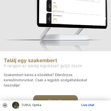
Találj egy szakembert
A rangsor az iparág legjobbjait gyűjti össze
Szakembert keres a közelébe? Ellenőrizze
keresőmotorunkat. Csak a legjobb szolgáltatásokat
használja!
Keresés
TURUL Optika
Live chat