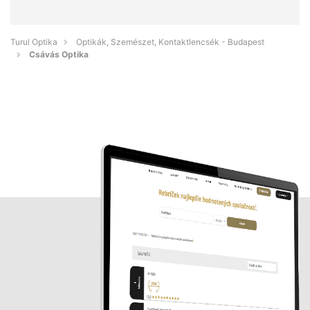
Turul Optika
Optikák, Szemészet, Kontaktlencsék - Budapest
Csávás Optika