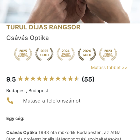
TURUL DÍJAS RANGSOR
Csávás Optika
Mutass többet >>
9.5
(55)
Budapest, Budapest
Mutasd a telefonszámot
Egy cég:
Csávás Optika
1993 óta működik Budapesten, az Attila
úton, és professzionális látásgondozási szolgáltatásokat