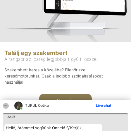
Találj egy szakembert
A rangsor az iparág legjobbjait gyűjti össze
Szakembert keres a közelébe? Ellenőrizze
keresőmotorunkat. Csak a legjobb szolgáltatásokat
használja!
Keresés
TURUL Optika
Live chat
22:36
Helló, örömmel segítünk Önnek! 🙂Kérjük,