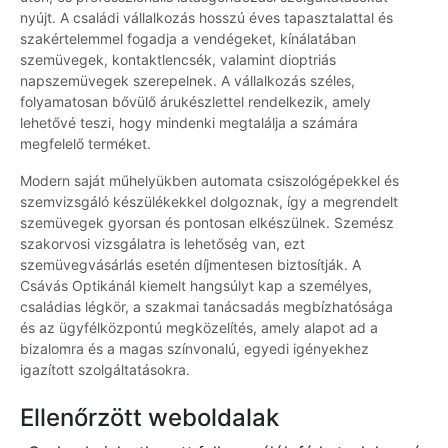
nyújt. A családi vállalkozás hosszú éves tapasztalattal és
szakértelemmel fogadja a vendégeket, kínálatában
szemüvegek, kontaktlencsék, valamint dioptriás
napszemüvegek szerepelnek. A vállalkozás széles,
folyamatosan bővülő árukészlettel rendelkezik, amely
lehetővé teszi, hogy mindenki megtalálja a számára
megfelelő terméket.
Modern saját műhelyükben automata csiszológépekkel és
szemvizsgáló készülékekkel dolgoznak, így a megrendelt
szemüvegek gyorsan és pontosan elkészülnek. Szemész
szakorvosi vizsgálatra is lehetőség van, ezt
szemüvegvásárlás esetén díjmentesen biztosítják. A
Csávás Optikánál kiemelt hangsúlyt kap a személyes,
családias légkör, a szakmai tanácsadás megbízhatósága
és az ügyfélközpontú megközelítés, amely alapot ad a
bizalomra és a magas színvonalú, egyedi igényekhez
igazított szolgáltatásokra.
Ellenőrzött weboldalak