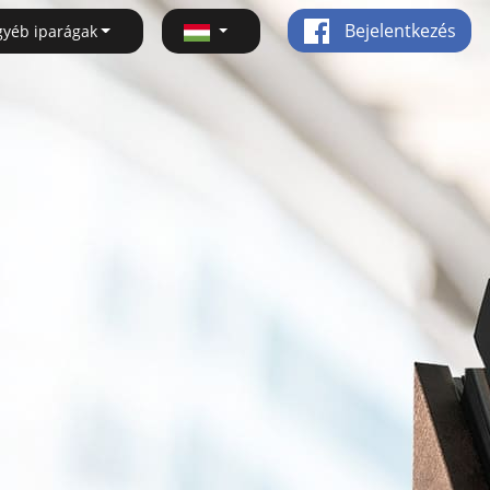
Bejelentkezés
gyéb iparágak