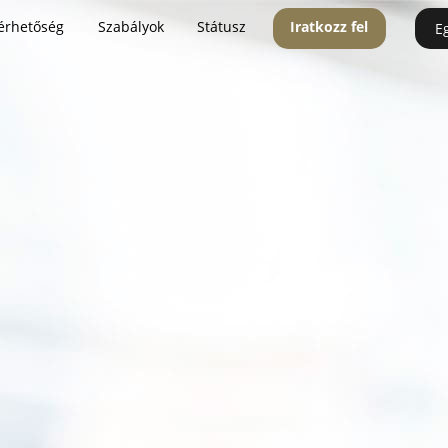
érhetőség
Szabályok
Státusz
Iratkozz fel
E