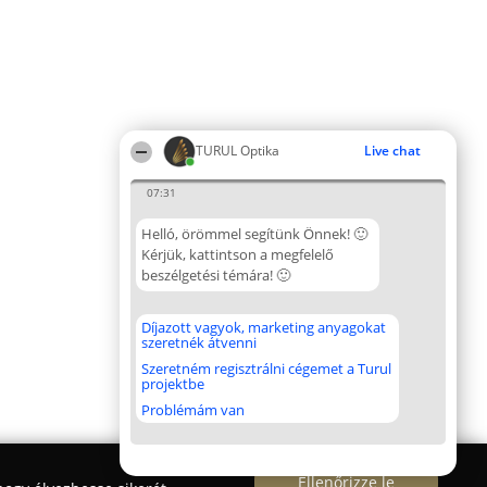
TURUL Optika
Live chat
07:31
Helló, örömmel segítünk Önnek! 🙂
Kérjük, kattintson a megfelelő
beszélgetési témára! 🙂
Díjazott vagyok, marketing anyagokat
szeretnék átvenni
Szeretném regisztrálni cégemet a Turul
projektbe
Problémám van
Ellenőrizze le