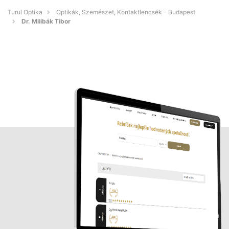
Turul Optika
Optikák, Szemészet, Kontaktlencsék - Budapest
Dr. Milibák Tibor