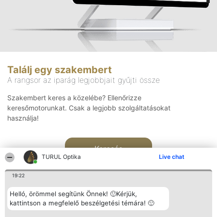
Találj egy szakembert
A rangsor az iparág legjobbjait gyűjti össze
Szakembert keres a közelébe? Ellenőrizze
keresőmotorunkat. Csak a legjobb szolgáltatásokat
használja!
Keresés
TURUL Optika
Live chat
19:22
Helló, örömmel segítünk Önnek! 🙂Kérjük,
kattintson a megfelelő beszélgetési témára! 🙂