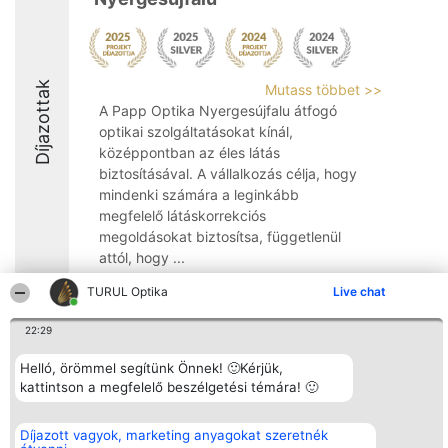
Díjazottak
Mutass többet >>
A Papp Optika Nyergesújfalu átfogó
optikai szolgáltatásokat kínál,
középpontban az éles látás
biztosításával. A vállalkozás célja, hogy
mindenki számára a leginkább
megfelelő látáskorrekciós
megoldásokat biztosítsa, függetlenül
attól, hogy ...
8.9
TURUL Optika
Live chat
22:29
Rangsorszervező
Népszavazás
Elérhetőség
Helló, örömmel segítünk Önnek! 🙂Kérjük,
SC Beautiful Company S.R.L.
Nyertesek
Elérhetőség
kattintson a megfelelő beszélgetési témára! 🙂
Bulevardul Aleea Timișul De
Az összes
Sus Nr. 2, Bl. A30, Sc. A, Et.
díjazottak
4, Ap. 13
listája
Díjazott vagyok, marketing anyagokat szeretnék
Bukarest 53-238
Szabályok