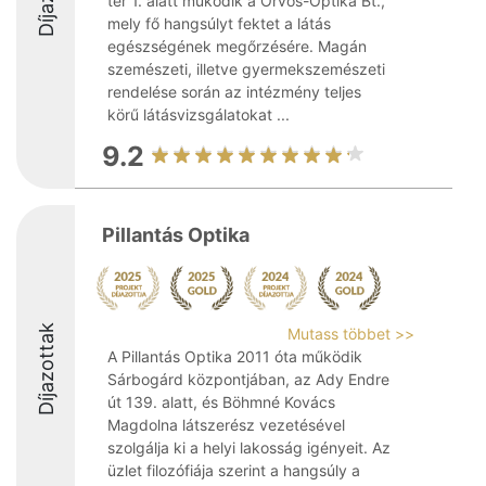
tér 1. alatt működik a Orvos-Optika Bt.,
mely fő hangsúlyt fektet a látás
egészségének megőrzésére. Magán
szemészeti, illetve gyermekszemészeti
rendelése során az intézmény teljes
körű látásvizsgálatokat ...
9.2
Pillantás Optika
Díjazottak
Mutass többet >>
A Pillantás Optika 2011 óta működik
Sárbogárd központjában, az Ady Endre
út 139. alatt, és Böhmné Kovács
Magdolna látszerész vezetésével
szolgálja ki a helyi lakosság igényeit. Az
üzlet filozófiája szerint a hangsúly a