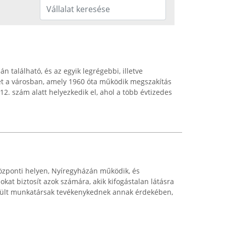
található, és az egyik legrégebbi, illetve
et a városban, amely 1960 óta működik megszakítás
 12. szám alatt helyezkedik el, ahol a több évtizedes
özponti helyen, Nyíregyházán működik, és
okat biztosít azok számára, akik kifogástalan látásra
zült munkatársak tevékenykednek annak érdekében,