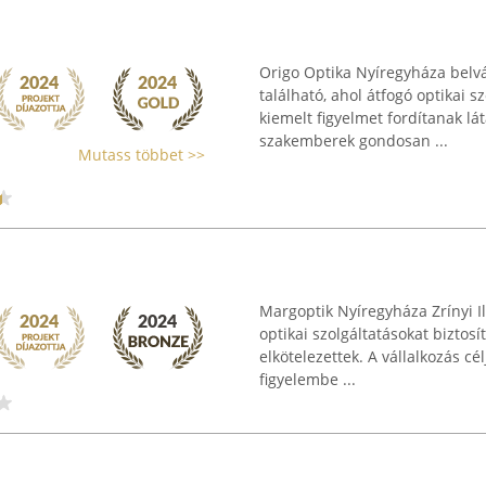
Origo Optika Nyíregyháza belvá
található, ahol átfogó optikai s
kiemelt figyelmet fordítanak l
szakemberek gondosan ...
Mutass többet >>
Margoptik Nyíregyháza Zrínyi I
optikai szolgáltatásokat biztosí
elkötelezettek. A vállalkozás cé
figyelembe ...