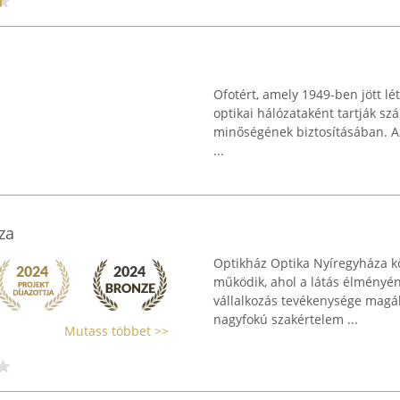
Ofotért, amely 1949-ben jött lé
optikai hálózataként tartják szá
minőségének biztosításában. Az 
...
za
Optikház Optika Nyíregyháza kö
működik, ahol a látás élményén
vállalkozás tevékenysége magáb
nagyfokú szakértelem ...
Mutass többet >>