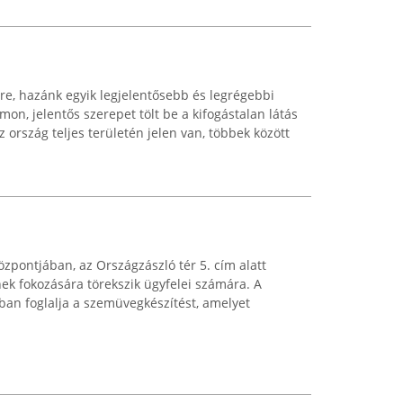
tre, hazánk egyik legjelentősebb és legrégebbi
mon, jelentős szerepet tölt be a kifogástalan látás
ország teljes területén jelen van, többek között
zpontjában, az Országzászló tér 5. cím alatt
ek fokozására törekszik ügyfelei számára. A
an foglalja a szemüvegkészítést, amelyet