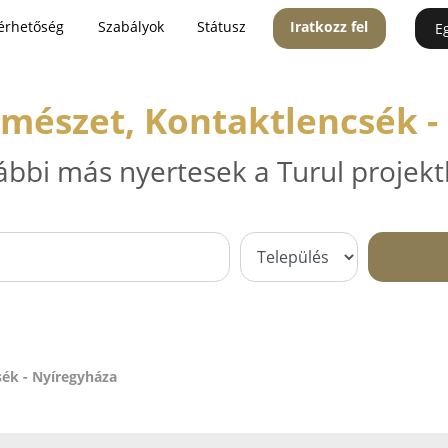
érhetőség
Szabályok
Státusz
Iratkozz fel
E
emészet, Kontaktlencsék -
ábbi más nyertesek a Turul projekt
ék - Nyíregyháza