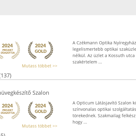
A Czékmann Optika Nyíregyházán 
legelismertebb optikai szaküzl
nélkül. Az üzlet a Kossuth utca
szakértelem ...
Mutass többet >>
(137)
müvegkészítő Szalon
A Opticum Látásjavító Szalon k
színvonalas optikai szolgáltatás
törekednek. Szakmailag felkés
hogy ...
Mutass többet >>
55)