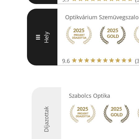
Optikvárium Szemüvegszalo
Hely
III
9.6
(
Szabolcs Optika
Díjazottak