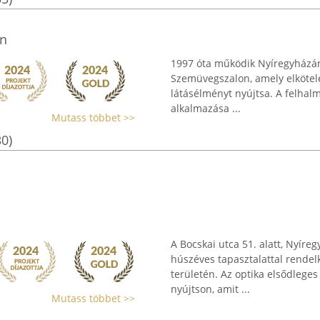
n
1997 óta működik Nyíregyházán,
Szemüvegszalon, amely elkötele
látásélményt nyújtsa. A felhal
alkalmazása ...
Mutass többet >>
30)
A Bocskai utca 51. alatt, Nyír
húszéves tapasztalattal rendel
területén. Az optika elsődleges
nyújtson, amit ...
Mutass többet >>