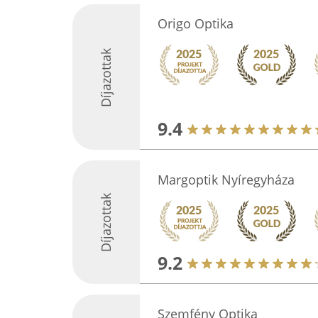
Origo Optika
Díjazottak
9.4
Margoptik Nyíregyháza
Díjazottak
9.2
Szemfény Optika