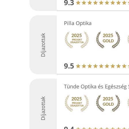
9.3
Pilla Optika
Díjazottak
9.5
Tünde Optika és Egészség 
Díjazottak