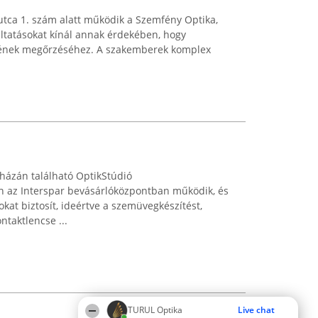
utca 1. szám alatt működik a Szemfény Optika,
áltatásokat kínál annak érdekében, hogy
égének megőrzéséhez. A szakemberek komplex
yházán található OptikStúdió
 az Interspar bevásárlóközpontban működik, és
okat biztosít, ideértve a szemüvegkészítést,
ntaktlencse ...
TURUL Optika
Live chat