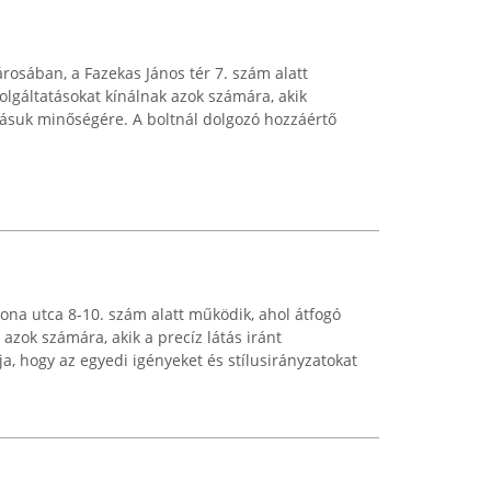
rosában, a Fazekas János tér 7. szám alatt
zolgáltatásokat kínálnak azok számára, akik
átásuk minőségére. A boltnál dolgozó hozzáértő
lona utca 8-10. szám alatt működik, ahol átfogó
t azok számára, akik a precíz látás iránt
lja, hogy az egyedi igényeket és stílusirányzatokat