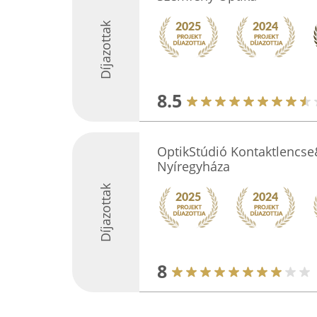
Díjazottak
8.5
OptikStúdió Kontaktlencs
Nyíregyháza
Díjazottak
8