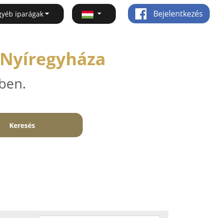
Bejelentkezés
gyéb iparágak
 Nyíregyháza
ben.
Keresés