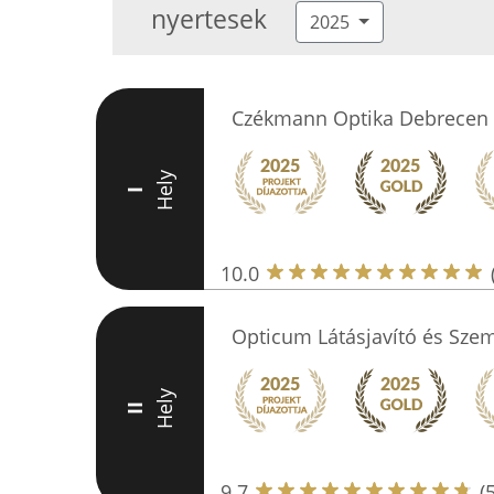
nyertesek
2025
Czékmann Optika Debrecen
Hely
I
10.0
Opticum Látásjavító és Sze
Hely
II
9.7
(