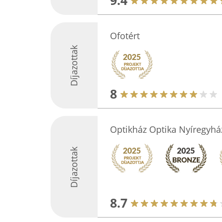
9.4
Ofotért
Díjazottak
8
Optikház Optika Nyíregyhá
Díjazottak
8.7