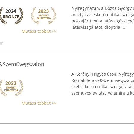
Nyíregyházán, a Dózsa György 
amely széleskörű optikai szolg
hozzájáruljon a látás egészs
látásvizsgálatot, dioptria ...
Mutass többet >>
e&Szemüvegszalon
A Korányi Frigyes úton, Nyíreg
Kontaktlencse&Szemüvegszalon
széles körű optikai szolgáltatás
szemüvegjavítást, valamint a ko
Mutass többet >>