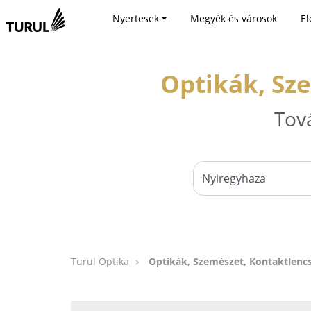
Nyertesek
Megyék és városok
El
Optikák, Sz
Tov
Turul Optika
Optikák, Szemészet, Kontaktlencs